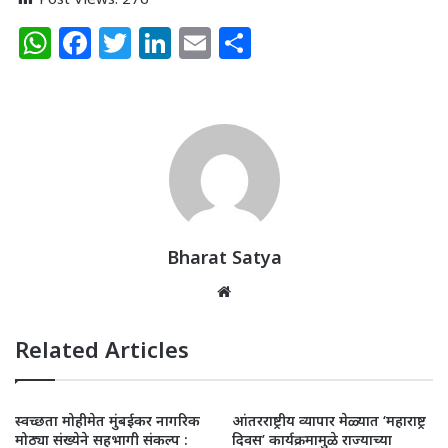
W
F
T
Li
E
S
h
a
w
n
m
h
at
c
itt
k
ai
ar
s
e
e
e
l
e
A
b
r
dI
p
o
n
p
o
k
Bharat Satya
Website
Related Articles
स्वच्छता मोहीमेत मुंबईकर नागरिक
आंतरराष्ट्रीय व्यापार मेळ्यात ‘महाराष्ट्र
मोठ्या संख्येने सहभागी संकल्प :
दिवस’ कार्यक्रमामुळे राज्याच्या