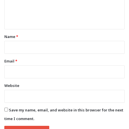
m
e
n
t
*
Name
*
Email
*
Website
Save my name, email, and website in this browser for the next
time I comment.