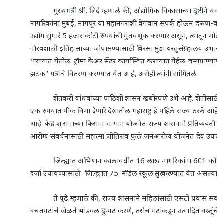
मुख्यमंत्री श्री. शिंदे म्हणाले की
,
औद्योगिक विकासाच्या दृष्टीने य
नागरिकांना मुंबई
,
नागपूर या महानगरांशी वेगवान संपर्क होऊन दळण
उद्योग सुमारे 5 हजार कोटी रुपयांची गुंतवणूक करणार असून
,
त्यातून मो
गौरवशाली इतिहासाच्या जोपासण्यासाठी बिरसा मुंडा वस्तुसंग्रहालय उभ
भरण्यात येतील. ट्रॉमा केअर सेंटर कार्यान्वित करण्यात येईल. वन्यप्रा
झटका
’
यंत्रांचे वितरण करण्यात येत आहे, असेही त्यांनी सांगितले.
शेतकरी बांधवांच्या पाठिशी शासन खंबीरपणे उभे आहे. शेतीसाठी आ
एक रुपयात पीक विमा देणारे देशातील महाराष्ट्र हे पहिले राज्य ठरले आहे
आहे. केंद्र शासनाच्या किसान सन्मान योजनेत राज्य शासनाने प्रतिव्य
आरोग्य संवर्धनासाठी महात्मा जोतिराव फुले जनआरोग्य योजनेत देय उप
जिल्ह्यात अभियान कालावधीत 16 लाख नागरिकांना 601 कोटी रुपय
दर्जा उंचावण्यासाठी जिल्ह्यात 75
‘
मॉडेल स्कूल
’
सुरू करण्यात येत असल्याचे
ते पुढे म्हणाले की
,
राज्य शासनाने महिलांसाठी एसटी प्रवास 
बचतगटांचे खेळते भांडवल दुप्पट करणे
,
तसेच गटांकडून उत्पादित वस्तू