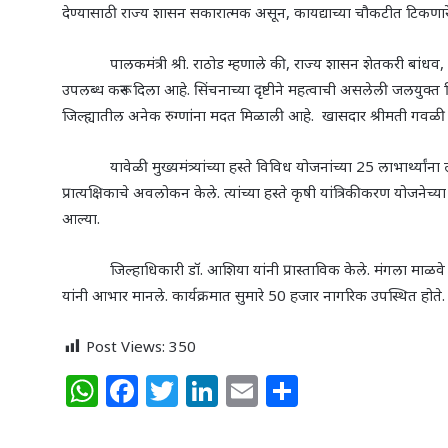
देण्यासाठी राज्य शासन सकारात्मक असून
,
कायद्याच्या चौकटीत टिकणा
पालकमंत्री श्री. राठोड म्हणाले की
,
राज्य शासन शेतकरी बांधव
,
उपलब्ध करून दिला आहे. सिंचनाच्या दृष्टीने महत्वाची असलेली जलयुक्त श
जिल्ह्यातील अनेक रुग्णांना मदत मिळाली आहे. खासदार श्रीमती गवळी य
यावेळी मुख्यमंत्र्यांच्या हस्ते विविध योजनांच्या 25 लाभार्थ्यांना ला
प्रात्यक्षिकाचे अवलोकन केले. त्यांच्या हस्ते कृषी यांत्रिकीकरण योजनेच्
आल्या.
जिल्हाधिकारी डॉ. आशिया यांनी प्रास्ताविक केले. मंगला माळवे व अम
यांनी आभार मानले. कार्यक्रमात सुमारे 50 हजार नागरिक उपस्थित होते
Post Views:
350
W
F
T
Li
E
S
h
a
w
n
m
h