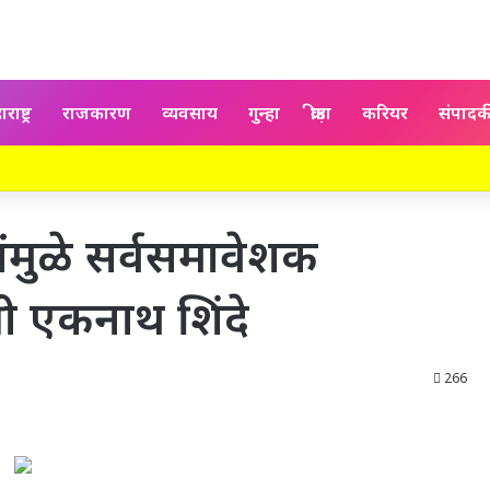
राष्ट्र
राजकारण
व्यवसाय
गुन्हा
क्रीड़ा
करियर
संपाद
मुळे सर्वसमावेशक
री एकनाथ शिंदे
266