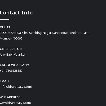
Contact Info
OFFICE:
305,Om Shri Sai Chs, Sambhaji Nagar, Sahar Road, Andheri-East,
Mumbai-400069
CHIEF EDITOR:
Ajay Babli Vajarkar
CALL & WHATSAPP:
+91-7506628887
EMAIL:
info@bharatsatya.com
WEB ADDRESS:
www.bharatsatya.com