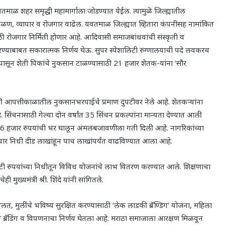
वतमाळ शहर समृद्धी महामार्गाला जोडण्यात येईल. त्यामुळे जिल्ह्यातील
-वळण
,
व्यापार व रोजगार वाढेल. यवतमाळ जिल्ह्यात व्हितारा कंपनीसह नामांकित
ठी रोजगार निर्मिती होणार आहे. आदिवासी समाजबांधवांची संस्कृती व
ारण्याबाबत सकारात्मक निर्णय घेऊ. सुपर स्पेशालिटी रुग्णालयाची पदे लवकरच
ण्यांपासून शेती पिकांचे नुकसान टाळण्यासाठी 21 हजार शेतक-यांना
‘
सौर
पत्तीकाळातील नुकसानभरपाईचे प्रमाण दुपटीवर नेले आहे. शेतकऱ्यांना
. सिंचनासाठी गेल्या दोन वर्षांत 35 सिंचन प्रकल्पांना मान्यता देण्यात आली
क्ती 6 हजार रुपयांची भर घालून अंमलबजावणीला गती दिली आहे. नागरिकांच्या
चार निधी दीड लाखांहून पाच लाखांपर्यंत वाढविण्यात आला आहे.
ांच्या निधीतून विविध योजनांचे लाभ वितरण करण्यात आले. शिक्षणाचा
ही मुख्यमंत्री श्री. शिंदे यांनी सांगितले.
सवलत
,
मुलींचे भविष्य सुरक्षित करण्यासाठी
‘
लेक लाडकी ब्रॅण्डिग
’
योजना
,
महिला
ंचे ब्रॅडिंग व विपणनाचा निर्णय घेतला आहे. मराठा समाजाला आरक्षण मिळवून