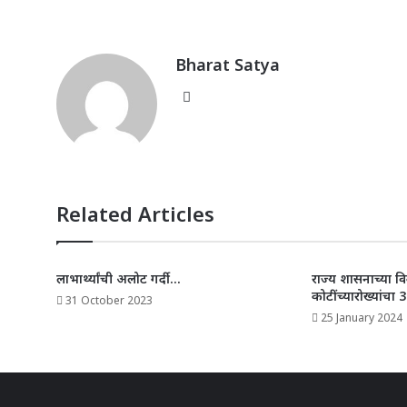
at
c
itt
k
ai
ar
s
e
e
e
l
e
A
b
r
dI
Bharat Satya
p
o
n
Website
p
o
k
Related Articles
लाभार्थ्यांची अलोट गर्दी…
राज्य शासनाच्या व
कोटींच्यारोख्यांचा
31 October 2023
25 January 2024