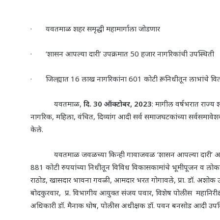
·
यवतमाळ शहर समृद्धी महामार्गाला जोडणार
·
‘
शासन आपल्या दारी
’
उपक्रमात 50 हजार नागरिकांची उपस्थिती
·
जिल्ह्यात 16 लाख नागरिकांना 601 कोटी रू. निधीतून लाभांचे व
यवतमाळ
,
दि.
30 ऑक्टोबर, 2023
: मागील वर्षभरात राज्य 
नागरिक
,
महिला
,
वंचित
,
दिव्यांग आदी सर्व समाजघटकांच्या सर्वसमा
केले.
यवतमाळ जवळच्या किन्ही गावाजवळ
‘
शासन आपल्या दारी
’
अ
881 कोटी रुपयांच्या निधीतून विविध विकासकामांचे भूमीपूजन व लोकार्पण 
राठोड
,
खासदार भावना गवळी
,
आमदार भरत गोगावले
,
प्रा. डॉ. अशोक
बोदकुरवार
,
प्र. विभागीय आयुक्त संजय पवार
,
विशेष पोलीस महानिरी
अधिकारी डॉ. मैनाक घोष
,
पोलीस अधीक्षक डॉ. पवन बनसोड आदी उपस्थ