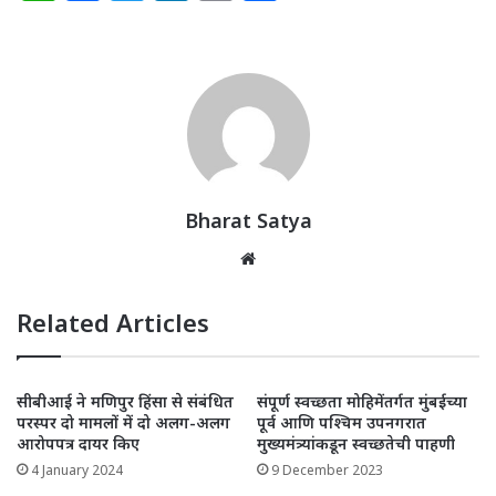
h
a
w
n
m
h
at
c
itt
k
ai
ar
s
e
e
e
l
e
A
b
r
dI
p
o
n
p
o
k
Bharat Satya
Website
Related Articles
सीबीआई ने मणिपुर हिंसा से संबंधित
संपूर्ण स्वच्छता मोहिमेंतर्गत मुंबईच्या
परस्पर दो मामलों में दो अलग-अलग
पूर्व आणि पश्चिम उपनगरात
आरोपपत्र दायर किए
मुख्यमंत्र्यांकडून स्वच्छतेची पाहणी
4 January 2024
9 December 2023