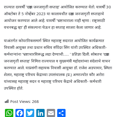
राज्यात दरवर्षी ‘दक्षता जनजागृती सप्ताह’ आयोजित करण्यात येतो. यावर्षी 30
ऑक्टोबर ते 5 नोव्हेंबर 2023 या कालावधीत दक्षता जनजागृती सप्ताहाचे
आयोजन करण्यात आले आहे. यावर्षी ‘भ्रष्टाचाराला नाही म्हणा : राष्ट्रासाठी
वचनबद्ध व्हा’ ही संकल्पना घेऊन हा सप्ताह साजरा केला जाणार आहे.
याअंतर्गत कोपरनिकसमार्ग स्थित महाराष्ट्र सदनात आयोजित कार्यक्रमात
निवासी आयुक्त तथा प्रधान सचिव रुपिंदर सिंग यांनी उपस्थित अधिकारी-
कर्मचाऱ्यांना ‘भ्रष्टाचारविरूद्ध लढा देण्याची…… ’ प्रतिज्ञा दिली. सोबतच ‘दक्षता
जनजागृती सप्ताह’ निमित्त राज्यपाल व मुख्यमंत्री महोदयांच्या संदेशाचे वाचन
करण्यात आले. याप्रसंगी सहायक निवासी आयुक्त डॉ. राजेश अडपावार, स्मिता
शेलार, महाराष्ट्र परिचय केंद्राच्या उपसंचालक (प्र.) अमरज्योत कौर अरोरा
यांच्यासह महाराष्ट्र सदन व महाराष्ट्र परिचय केंद्राचे अधिकारी- कर्मचारी
उपस्थित होते.
Post Views:
268
W
F
T
Li
E
S