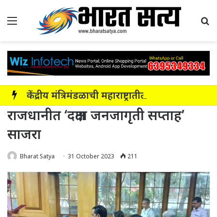
Menu
Se
केंद्रीय मंत्रिमंडळाची महाराष्ट्रातील नाशिक-सोलापूर-अक्कलकोट या सहा पदरी ग्रीनफील्ड कॉरिडॉरला मंजुरी
राजधानीत ‘दक्षता जनजागृती सप्ताह’
साजरा
Bharat Satya
31 October 2023
211