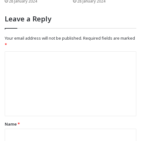
28 January 2024
28 January 2024
Leave a Reply
Your email address will not be published.
Required fields are marked
*
C
o
m
m
e
n
t
*
Name
*