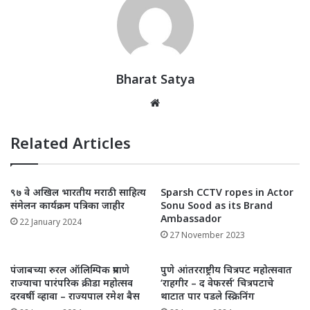
A
b
r
dI
p
o
n
p
o
k
Bharat Satya
Website
Related Articles
९७ वे अखिल भारतीय मराठी साहित्य
Sparsh CCTV ropes in Actor
संमेलन कार्यक्रम पत्रिका जाहीर
Sonu Sood as its Brand
Ambassador
22 January 2024
27 November 2023
पंजाबच्या रुरल ऑलिम्पिक प्रमाणे
पुणे आंतरराष्ट्रीय चित्रपट महोत्सवात
राज्याचा पारंपरिक क्रीडा महोत्सव
‘राहगीर – द वेफरर्स’ चित्रपटाचे
दरवर्षी व्हावा – राज्यपाल रमेश बैस
थाटात पार पडले स्क्रिनिंग