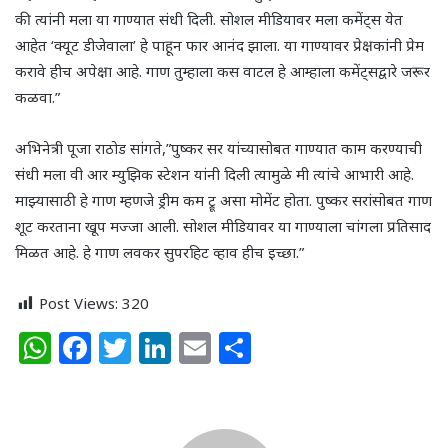
की त्यांनी मला या गाण्यात संधी दिली. सोशल मीडियावर मला कमेंट्स येत
आहेत ‘क्यूट डीजेवाला’ हे पाहून फार आनंद झाला. या गाण्यावर प्रेक्षकांनी प्रेम
करावे हीच अपेक्षा आहे. गाण तुम्हाला कस वाटल हे आम्हाला कमेंट्सद्वारे जरूर
कळवा.”
अभिनेत्री पूजा राठोड सांगते,”पुष्कर सर यांच्यासोबत गाण्यात काम करण्याची
संधी मला वी आर म्युझिक स्टेशन यांनी दिली त्यामुळे मी त्यांचे आभारी आहे.
माझ्यासाठी हे गाण म्हणजे ड्रीम कम ट्रू असा मोमेंट होता. पुष्कर सरांसोबत गाण
शूट करताना खूप मज्जा आली. सोशल मीडियावर या गाण्याला चांगला प्रतिसाद
मिळत आहे. हे गाण लवकर सुपरहिट व्हाव हीच इच्छा.”
Post Views:
320
W
F
T
Li
E
S
h
a
w
n
m
h
at
c
itt
k
ai
ar
s
e
e
e
l
e