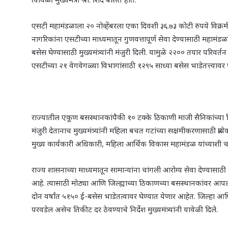
एसटी महामंडळाला २० नोव्हेंबरला एका दिवशी ३६.७३ कोटी रुपये विक्रमी उत्प
नागरिकांना एसटीच्या माध्यमातून गुणवत्तापूर्ण सेवा देण्यासाठी महामंडळाने
बसेस घेण्यासाठी मुख्यमंत्र्यांनी मंजुरी दिली. यामुळे २२०० तयार परि
एसटीच्या २१ वेगवेगळ्या विभागांसाठी १२९५ साध्या बसेस भाडेतत्त्वावर
राज्यातील एकूण बसस्थानकांपैकी १० टक्के ठिकाणी माजी सैनिकांच्या विधवा
मंजुरी देतानाच मुख्यमंत्र्यांनी महिला बचत गटांच्या सक्षमीकरणासाठी प्रत्
मुख्य कार्यकारी अधिकारी, महिला आर्थिक विकास महामंडळ यांच्याशी चर्चा
राज्य शासनाच्या माध्यमातून सामान्यांना चांगली आरोग्य सेवा देण्यासा
आहे. त्यासाठी मोठ्या आणि जिल्ह्याच्या ठिकाणच्या बसस्थानकांवर आपला दवा
दोन वर्षांत ५१५० ई-बसेस भाडेतत्वावर घेण्यात येणार आहेत. जिल्हा आणि
परवडेल असेच तिकीट दर ठेवण्याचे निर्देश मुख्यमंत्र्यांनी यावेळी दिले.