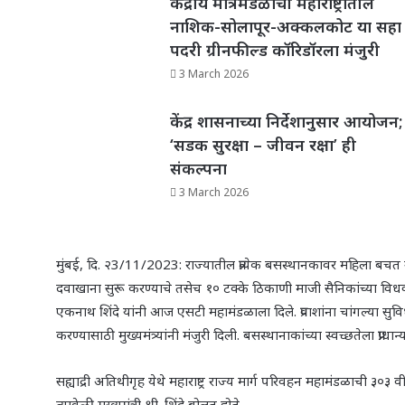
केंद्रीय मंत्रिमंडळाची महाराष्ट्रातील
नाशिक-सोलापूर-अक्कलकोट या सहा
पदरी ग्रीनफील्ड कॉरिडॉरला मंजुरी
3 March 2026
केंद्र शासनाच्या निर्देशानुसार आयोजन;
‘सडक सुरक्षा – जीवन रक्षा’ ही
संकल्पना
3 March 2026
मुंबई, दि. २3/11/2023: राज्यातील प्रत्येक बसस्थानकावर महिला बच
दवाखाना सुरू करण्याचे तसेच १० टक्के ठिकाणी माजी सैनिकांच्या विधवा पत्
एकनाथ शिंदे यांनी आज एसटी महामंडळाला दिले. प्रवाशांना चांगल्या 
करण्यासाठी मुख्यमंत्र्यांनी मंजुरी दिली. बसस्थानाकांच्या स्वच्छतेला प्राध
सह्याद्री अतिथीगृह येथे महाराष्ट्र राज्य मार्ग परिवहन महामंडळाची ३०३ 
त्यावेळी मुख्यमंत्री श्री. शिंदे बोलत होते.