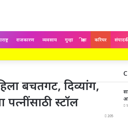
राष्ट्र
राजकारण
व्यवसाय
गुन्हा
क्रीड़ा
करियर
संपाद
C
महिला बचतगट, दिव्यांग,
स
 पत्नींसाठी स्टॉल
आ
5
205