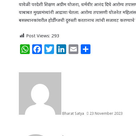
यावेळी परदेशी शिक्षण अग्रीम योजना, धर्मवीर आनंद दिघे आरोग्य तपास
याबाबत मुख्यमंत्र्यांनी आढावा घेतला. आरोग्य तपासणी योजनेत महिलांसा
बसस्थानकांवरील होर्डींग्जची दुरुस्ती करतानाच त्यांची सजावट करण्याचे निर्
Post Views:
293
W
F
T
Li
E
S
h
a
w
n
m
h
at
c
itt
k
ai
ar
s
e
e
e
l
e
A
b
r
dI
p
o
n
p
o
k
Bharat Satya
23 November 2023