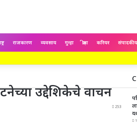
्ट्र
राजकारण
व्यवसाय
गुन्हा
क्रीड़ा
करियर
संपादकी
C
नेच्या उद्देशिकेचे वाचन
पह
ला
253
य