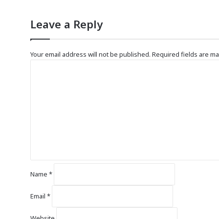
Leave a Reply
Your email address will not be published.
Required fields are m
C
o
m
m
e
n
t
*
Name
*
Email
*
Website