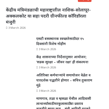
केंद्रीय मंत्रिमंडळाची महाराष्ट्रातील नाशिक-सोलापूर-
अक्कलकोट या सहा पदरी ग्रीनफील्ड कॉरिडॉरला
मंजुरी
3 March 2026
एसटी बसस्थानक स्वच्छतेसाठी दर १५
दिवसांनी विशेष मोहीम
3 March 2026
केंद्र शासनाच्या निर्देशानुसार आयोजन;
‘सडक सुरक्षा – जीवन रक्षा’ ही संकल्पना
3 March 2026
अतिरिक्त कर्मचाऱ्यांचे समायोजन वेळेत व
पारदर्शक पद्धतीने होणार – सचिव तुकाराम
मुंढे
3 March 2026
माणगाव, तळा व म्हसळा येथील आदिवासी
लाभार्थ्यांसाठी घरकुलासाठीचा प्रस्ताव
तातडीने सादर करा – मंत्री आदिती तटकरे