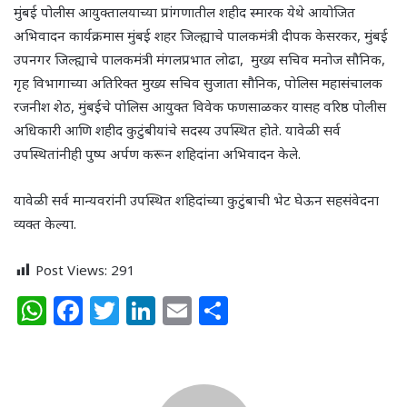
मुंबई पोलीस आयुक्तालयाच्या प्रांगणातील शहीद स्मारक येथे आयोजित
अभिवादन कार्यक्रमास मुंबई शहर जिल्ह्याचे पालकमंत्री दीपक केसरकर, मुंबई
उपनगर जिल्ह्याचे पालकमंत्री मंगलप्रभात लोढा, मुख्य सचिव मनोज सौनिक,
गृह विभागाच्या अतिरिक्त मुख्य सचिव सुजाता सौनिक, पोलिस महासंचालक
रजनीश शेठ, मुंबईचे पोलिस आयुक्त विवेक फणसाळकर यासह वरिष्ठ पोलीस
अधिकारी आणि शहीद कुटुंबीयांचे सदस्य उपस्थित होते. यावेळी सर्व
उपस्थितांनीही पुष्प अर्पण करून शहिदांना अभिवादन केले.
यावेळी सर्व मान्यवरांनी उपस्थित शहिदांच्या कुटुंबाची भेट घेऊन सहसंवेदना
व्यक्त केल्या.
Post Views:
291
W
F
T
Li
E
S
h
a
w
n
m
h
at
c
itt
k
ai
ar
s
e
e
e
l
e