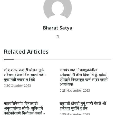
A
b
r
dI
p
o
n
p
o
k
Bharat Satya
Website
Related Articles
लोककल्याणकारी योजनांमुळे
ग्रामपंचायत निवडणुकांतील
सर्वसमावेशक विकासाला गती-
उमेदवारांनी तीस दिवसांत ट्रू-व्होटर
मुख्यमंत्री एकनाथ शिंदे
ॲपद्वारे निवडणूक खर्च सादर करणे
आवश्यक
30 October 2023
23 November 2023
महापरिनिर्वाण दिनासाठी
राष्ट्रपती द्रौपदी मुर्मू यांनी घेतले श्री
अनुयायांच्या सोयी- सुविधांचे
शनैश्वर मूर्तीचे दर्शन
काटेकोरपणे नियोजन करावे –
30 November 2023