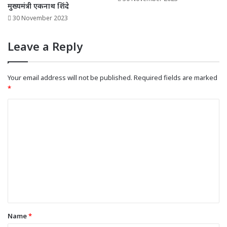
मुख्यमंत्री एकनाथ शिंदे
30 November 2023
Leave a Reply
Your email address will not be published.
Required fields are marked
*
C
o
m
m
e
n
t
*
Name
*