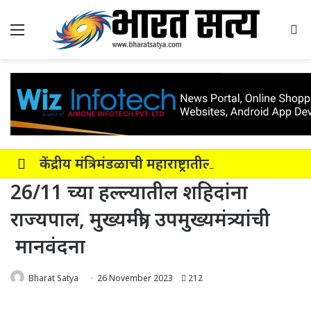
Menu
Se
केंद्रीय मंत्रिमंडळाची महाराष्ट्रातील नाशिक-सोलापूर-अक्कलकोट या सहा पदरी ग्रीनफील्ड कॉरिडॉरला मंजुरी
26/11 च्या हल्ल्यातील शहिदांना
राज्यपाल, मुख्यमंत्री, उपमुख्यमंत्र्यांची
मानवंदना
Bharat Satya
26 November 2023
212