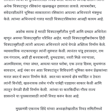
अनेक चित्रपटातून रसिकांना खळखळून हसायला लावले. त्याचबरोबर
,
संवेदनशीलतेने भूमिका साकारताना रसिकांना आपल्या अभिनयाने मंत्रमुग्ध
केले. त्यांच्या अभिनयाचे गारुड मराठी चित्रपटरसिकांवर आजही कायम आहे.
अशोक सराफ हे मराठी चित्रपटसृष्टीतील गुणी आणि दमदार अभिनेता
म्हणून अवघ्या चित्रपटसृष्टीत परिचित आहेत. मराठी चित्रपटसृष्टीबरोबरच हिंदी
चित्रपटसृष्टीतही त्यांनी आपल्या अभिनयाने त्यांचे वेगळे अस्तित्व निर्माण केले.
व्यावसायिक नाटकापासून त्यांनी सुरुवात केली. त्यानंतर पांडू हवालदार
,
राम
राम गंगाराम
,
अशी ही बनवाबनवी
,
धुमधडाका
,
नवरी मिळे नवऱ्याला
,
आत्मविश्वास
,
गंमत जंमत
,
आयत्या घरात घरोबा
,
एक उनाड दिवस
,
शुभमंगल
सावधान
,
आई नंबर वन अशा चित्रपटांतून विविधरंगी भूमिका करुन प्रेक्षकांच्या
मनात स्वत:चे स्थान निर्माण केले. स्वत:च्या कामाचे क्षेत्र मर्यादित न ठेवता
त्यांनी विनोदी
,
खलनायक तसेच गंभीर पात्रेही पडद्यावर साकार केली आणि
त्यातून वेगळी शैली निर्माण केली. त्यांच्या या कारकिर्दीचा गौरव राज्य
शासनाने या पुरस्कारासाठी त्यांची निवड करुन केला आहे.
मुख्यमंत्री एकनाथ शिंदे यांच्या अध्यक्षतेखालील निवड समितीमध्ये