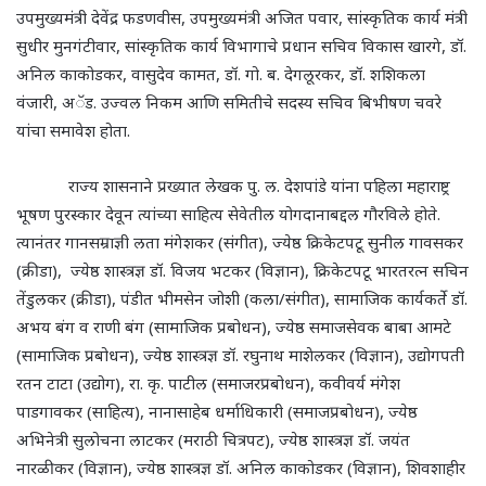
उपमुख्यमंत्री देवेंद्र फडणवीस
,
उपमुख्यमंत्री अजित पवार
,
सांस्कृतिक कार्य मंत्री
सुधीर मुनगंटीवार
,
सांस्कृतिक कार्य विभागाचे प्रधान सचिव विकास खारगे
,
डॉ.
अनिल काकोडकर
,
वासुदेव कामत
,
डॉ. गो. ब. देगलूरकर
,
डॉ. शशिकला
वंजारी
,
अॅड. उज्वल निकम आणि समितीचे सदस्य सचिव बिभीषण चवरे
यांचा समावेश होता.
राज्य शासनाने प्रख्यात लेखक पु. ल. देशपांडे यांना पहिला महाराष्ट्र
भूषण पुरस्कार देवून त्यांच्या साहित्य सेवेतील योगदानाबद्दल गौरविले होते.
त्यानंतर गानसम्राज्ञी लता मंगेशकर (संगीत)
,
ज्येष्ठ क्रिकेटपटू सुनील गावसकर
(क्रीडा)
,
ज्येष्ठ शास्त्रज्ञ डॉ. विजय भटकर (विज्ञान)
,
क्रिकेटपटू भारतरत्न सचिन
तेंडुलकर (क्रीडा)
,
पंडीत भीमसेन जोशी (कला/संगीत)
,
सामाजिक कार्यकर्ते डॉ.
अभय बंग व राणी बंग (सामाजिक प्रबोधन)
,
ज्येष्ठ समाजसेवक बाबा आमटे
(सामाजिक प्रबोधन)
,
ज्येष्ठ शास्त्रज्ञ डॉ. रघुनाथ माशेलकर (विज्ञान)
,
उद्योगपती
रतन टाटा (उद्योग)
,
रा. कृ. पाटील (समाजरप्रबोधन)
,
कवीवर्य मंगेश
पाडगावकर (साहित्य)
,
नानासाहेब धर्माधिकारी (समाजप्रबोधन)
,
ज्येष्ठ
अभिनेत्री सुलोचना लाटकर (मराठी चित्रपट)
,
ज्येष्ठ शास्त्रज्ञ डॉ. जयंत
नारळीकर (विज्ञान)
,
ज्येष्ठ शास्त्रज्ञ डॉ. अनिल काकोडकर (विज्ञान)
,
शिवशाहीर