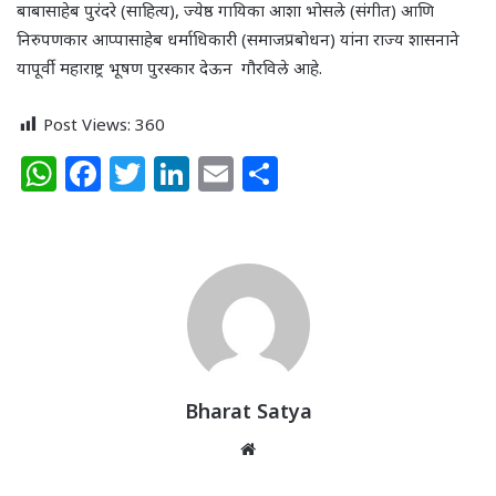
बाबासाहेब पुरंदरे (साहित्य)
,
ज्येष्ठ गायिका आशा भोसले (संगीत) आणि
निरुपणकार आप्पासाहेब धर्माधिकारी (समाजप्रबोधन) यांना राज्य शासनाने
यापूर्वी महाराष्ट्र भूषण पुरस्कार देऊन गौरविले आहे.
Post Views:
360
W
F
T
Li
E
S
h
a
w
n
m
h
at
c
itt
k
ai
ar
s
e
e
e
l
e
A
b
r
dI
p
o
n
p
o
k
Bharat Satya
Website