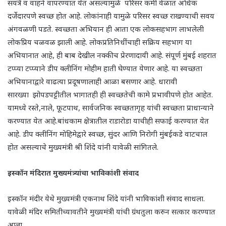
सयंत्रे व वाहने वापरण्यात येत असल्यामुळे परिसर कमी वेळात अधिक
दर्जेदारपणे स्वच्छ होत आहे. लोकांनाही यामुळे परिसर स्वच्छ राखण्याची सवय
अंगवळणी पडते. स्वच्छता अभियान ही आता एक लोकसहभाग लाभलेली
लोकप्रिय चळवळ झाली आहे. लोकप्रतिनिधींचाही सक्रिय सहभाग या
अभियानात आहे, ही बाब देखील नक्कीच प्रेरणादायी आहे. संपूर्ण मुंबई शहरात
टप्प्या टप्प्याने डीप क्लीनिंग मोहीम हाती घेण्यात येणार आहे. या स्वच्छता
अभियानाद्वारे वाढत्या प्रदूषणालाही आळा बसणार आहे. धारावी
सारख्या झोपडपट्टीतील भागातही ही स्वच्छतेची कामे प्रभावीपणे होत आहेत.
यामध्ये रस्ते,नाले, फूटपाथ, सार्वजनिक स्वच्छतागृह यांची स्वच्छता प्राधान्याने
करण्यात येत आहे.बांधकाम क्षेत्रातील राडारोडा याचीही सफाई करण्यात येत
आहे. डीप क्लीनिंग मोहिमेद्वारे स्वच्छ, सुंदर आणि निरोगी मुंबईकडे वाटचाल
होत असल्याचे मुख्यमंत्री श्री शिंदे यांनी यावेळी सांगितले.
इस्कॉन मंदिरात मुख्यमंत्र्यांचा भाविकांशी संवाद
इस्कॉन मंदीर येथे मुख्यमंत्री एकनाथ शिंदे यांनी भाविकांशी संवाद साधला.
यावेळी मंदिर समितीच्यावतीने मुख्यमंत्री यांची ग्रंथतुला करुन सत्कार करण्यात
आला.