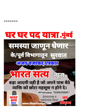
*******