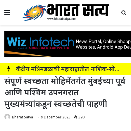
Menu
Se
केंद्रीय मंत्रिमंडळाची महाराष्ट्रातील नाशिक-सोलापूर-अक्कलकोट या सहा पदरी ग्रीनफील्ड कॉरिडॉरला मंजुरी
संपूर्ण स्वच्छता मोहिमेंतर्गत मुंबईच्या पूर्व
आणि पश्चिम उपनगरात
मुख्यमंत्र्यांकडून स्वच्छतेची पाहणी
Bharat Satya
9 December 2023
390