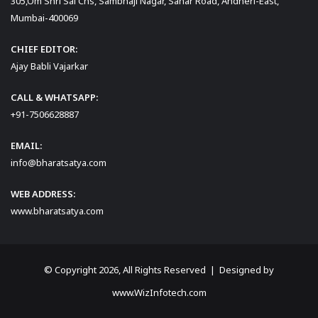
305,Om Shri Sai Chs, Sambhaji Nagar, Sahar Road, Andheri-East,
Mumbai-400069
CHIEF EDITOR:
Ajay Babli Vajarkar
CALL & WHATSAPP:
+91-7506628887
EMAIL:
info@bharatsatya.com
WEB ADDRESS:
www.bharatsatya.com
© Copyright 2026, All Rights Reserved | Designed by
www.WizInfotech.com