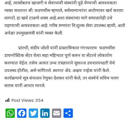
आहे, त्यासोबतच खाजगी व सेवाभावी संस्थांनी पुढे येण्याची आवश्यकता
व्यक्त करताना श्री. फडणवीस म्हणाले, सर्वसामान्यांना आरोग्यावर खर्च करावा
लागतो. हा खर्च टाळणे शक्य आहे.अशा संस्थांच्या मागे समाजानेही उभे
राहण्याची आवश्यकता आहे. गरीब रुग्णांना नि:शुल्क सेवा उपलब्ध व्हावी, अशी
अपेक्षा उपमुख्यमंत्री यांनी व्यक्त केली.
प्रांरभी, संदीप जोशी यांनी प्रास्ताविकात गंगाधरराव फडणवीस
डायग्नोस्टिक सेंटर येत्या सहा महिन्यात पूर्ण करुन या सेंटरचे लोकार्पण
करण्यात येईल. तसेच अत्यंत उच्च तंत्रज्ञानाने सुसज्ज उपचारपध्दती येथे
उपलब्ध होतील, असे सांगितले. स्वागत ॲड. अक्षय नाईक यांनी केले.
कार्यक्रमाचे सूत्र संचालन रेणुका देशकर यांनी केले, तर संस्थेचे सचिव पराग
सराफ यांनी आभार मानले.
Post Views:
354
W
F
T
Li
E
S
h
a
w
n
m
h