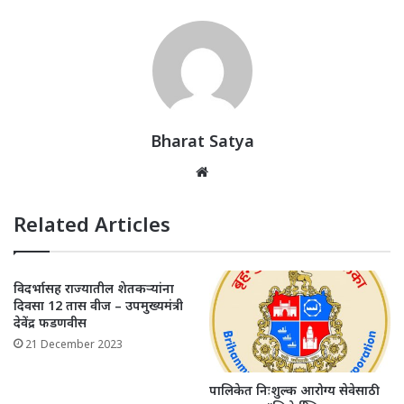
at
c
itt
k
ai
ar
s
e
e
e
l
e
A
b
r
dI
p
o
n
p
o
k
Bharat Satya
Website
Related Articles
विदर्भासह राज्यातील शेतकऱ्यांना
दिवसा 12 तास वीज – उपमुख्यमंत्री
देवेंद्र फडणवीस
21 December 2023
पालिकेत निःशुल्क आरोग्य सेवेसाठी