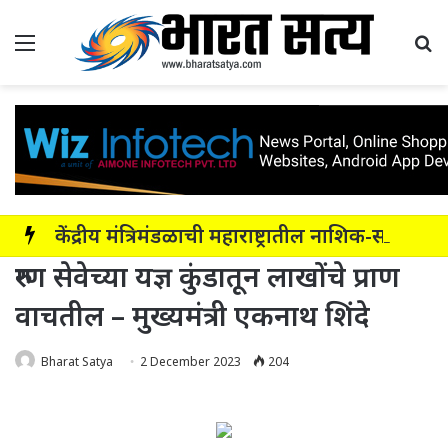
Menu
Se
केंद्रीय मंत्रिमंडळाची महाराष्ट्रातील नाशिक-सोलापूर-अक्कलकोट या सहा पदरी ग्रीनफील्ड कॉरिडॉरला मंजुरी
रुग्ण सेवेच्या यज्ञ कुंडातून लाखोंचे प्राण
वाचतील – मुख्यमंत्री एकनाथ शिंदे
Bharat Satya
2 December 2023
204