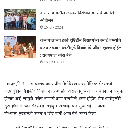
नालासोपारातील खड्ड्याविरोधात मनसेचे अनोखे
आंदोलन
26 July 2024
राज्यपालांच्या हस्ते दृष्टिहीन विद्यार्थ्यांना स्मार्ट चष्म्यांचे
वाटप तंत्रज्ञान क्रांतीमुळे दिव्यांगांचे जीवन सुलभ होईल
: राज्यपाल रमेश बैस
16 June 2024
नागपूर ,दि. 1 : गंगाधरराव फडणवीस मेमोरियल डायग्नोस्टिक सेंटरमध्ये
अत्याधुनिक वैद्यकीय निदान उपलब्ध होत असल्यामुळे आजारांचे निदान अचूक
होणार आहे त्यामुळे गरीब रुग्णांचे प्राण वाचविणे शक्य होईल. सेवाभावीवृत्तीने
सुरू होणारा रुग्ण सेवेचा हा यज्ञकुंड अव्याहतपणे सुरू राहील, असा
विश्वास, मुख्यमंत्री एकनाथ शिंदे यांनी आज येथे व्यक्त केला.
श्री. सिध्दीविनायक सेवा फाऊंडेशनच्यावतीने वर्धा मार्गावरील