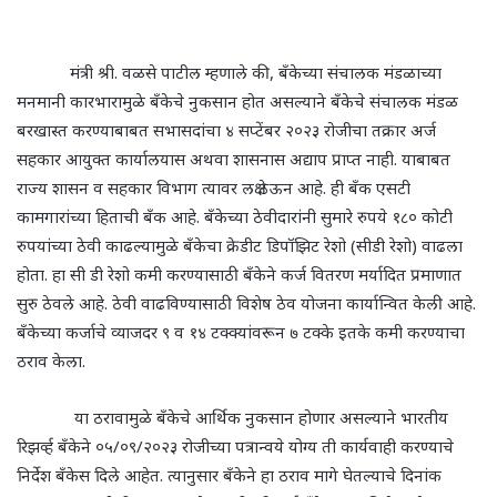
मंत्री श्री. वळसे पाटील म्हणाले की
,
बँकेच्या संचालक मंडळाच्या
मनमानी कारभारामुळे बँकेचे नुकसान होत असल्याने बँकेचे संचालक मंडळ
बरखास्त करण्याबाबत सभासदांचा ४ सप्टेंबर २०२३ रोजीचा तक्रार अर्ज
सहकार आयुक्त कार्यालयास अथवा शासनास अद्याप प्राप्त नाही. याबाबत
राज्य शासन व सहकार विभाग त्यावर लक्ष ठेऊन आहे. ही बँक एसटी
कामगारांच्या हिताची बँक आहे. बँकेच्या ठेवीदारांनी सुमारे रुपये १८० कोटी
रुपयांच्या ठेवी काढल्यामुळे बँकेचा क्रेडीट डिपॉझिट रेशो (सीडी रेशो) वाढला
होता. हा सी डी रेशो कमी करण्यासाठी बँकेने कर्ज वितरण मर्यादित प्रमाणात
सुरु ठेवले आहे. ठेवी वाढविण्यासाठी विशेष ठेव योजना कार्यान्वित केली आहे.
बँकेच्या कर्जाचे व्याजदर ९ व १४ टक्क्यांवरून ७ टक्के इतके कमी करण्याचा
ठराव केला.
या ठरावामुळे बँकेचे आर्थिक नुकसान होणार असल्याने भारतीय
रिझर्व्ह बँकेने ०५/०९/२०२३ रोजीच्या पत्रान्वये योग्य ती कार्यवाही करण्याचे
निर्देश बँकेस दिले आहेत. त्यानुसार बँकेने हा ठराव मागे घेतल्याचे दिनांक