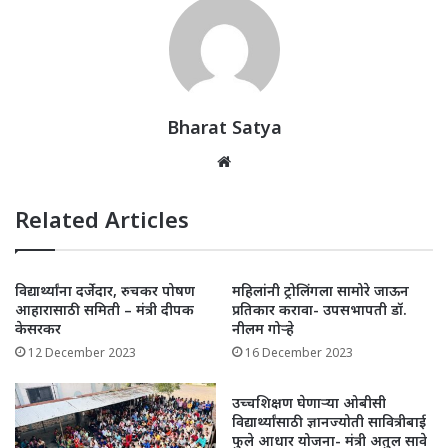
s
e
e
e
l
e
A
b
r
dI
p
o
n
p
o
k
Bharat Satya
Website
Related Articles
विद्यार्थ्यांना दर्जेदार, रुचकर पोषण
महिलांनी ट्रोलिंगला सामोरे जाऊन
आहारासाठी समिती – मंत्री दीपक
प्रतिकार करावा- उपसभापती डॉ.
केसरकर
नीलम गोऱ्हे
12 December 2023
16 December 2023
उच्चशिक्षण घेणाऱ्या ओबीसी
विद्यार्थ्यांसाठी ज्ञानज्योती सावित्रीबाई
फुले आधार योजना- मंत्री अतुल सावे