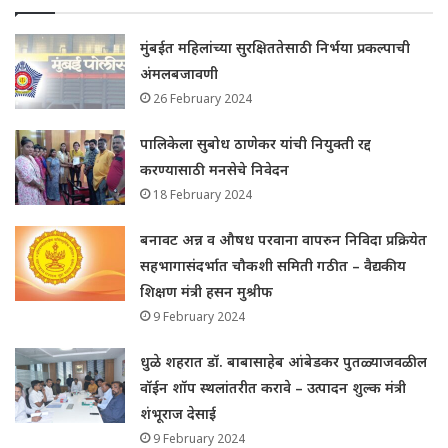
मुंबईत महिलांच्या सुरक्षिततेसाठी निर्भया प्रकल्पाची
अंमलबजावणी
26 February 2024
पालिकेला सुबोध ठाणेकर यांची नियुक्ती रद्द
करण्यासाठी मनसेचे निवेदन
18 February 2024
बनावट अन्न व औषध परवाना वापरुन निविदा प्रक्रियेत
सहभागासंदर्भात चौकशी समिती गठीत – वैद्यकीय
शिक्षण मंत्री हसन मुश्रीफ
9 February 2024
धुळे शहरात डॉ. बाबासाहेब आंबेडकर पुतळ्याजवळील
वॉईन शॉप स्थलांतरीत करावे – उत्पादन शुल्क मंत्री
शंभूराज देसाई
9 February 2024