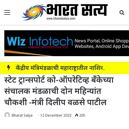
Menu
Se
केंद्रीय मंत्रिमंडळाची महाराष्ट्रातील नाशिक-सोलापूर-अक्कलकोट या सहा पदरी ग्रीनफील्ड कॉरिडॉरला मंजुरी
स्टेट ट्रान्सपोर्ट को-ऑपरेटिव्ह बँकेच्या
संचालक मंडळाची दोन महिन्यांत
चौकशी -मंत्री दिलीप वळसे पाटील
Bharat Satya
12 December 2023
205