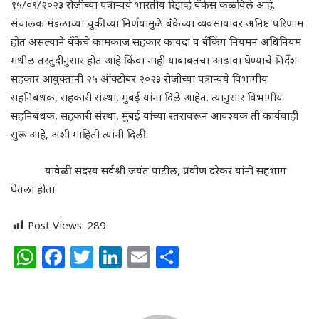
१५/०९/२०२३ रोजीच्या पत्रान्वये भारतीय रिझर्व्ह बँकेस कळविले आहे.
संचालक मंडळाच्या चुकीच्या निर्णयामुळे बँकेच्या व्यवसायावर अनिष्ट परिणाम
होत असल्याने बँकेचे कामकाज सहकार कायदा व बँकिंग नियमन अधिनियम
मधील तरतुदीनुसार होत आहे किंवा नाही याबाबतचा आढावा घेण्याचे निर्देश
सहकार आयुक्तांनी २५ ऑक्टोबर २०२३ रोजीच्या पत्रान्वये विभागीय
सहनिबंधक
,
सहकारी संस्था
,
मुंबई यांना दिले आहेत. त्यानुसार विभागीय
सहनिबंधक
,
सहकारी संस्था
,
मुंबई यांच्या स्तरावरून आवश्यक ती कार्यवाही
सुरू आहे
,
अशी माहिती त्यांनी दिली.
यावेळी सदस्य सर्वश्री जयंत पाटील
,
प्रवीण दरेकर यांनी सहभाग
घेतला होता.
Post Views:
289
W
F
T
Li
E
S
h
a
w
n
m
h
at
c
itt
k
ai
ar