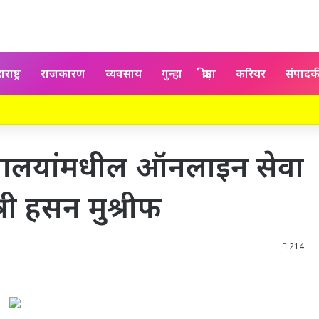
राष्ट्र
राजकारण
व्यवसाय
गुन्हा
क्रीड़ा
करियर
संपाद
ग्णालयांमधील ऑनलाइन सेवा
त्री हसन मुश्रीफ
214