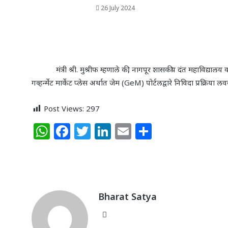
26 July 2024
मंत्री श्री. मुश्रीफ म्हणाले की
,
नागपूर शासकीय दंत महाविद्यालय 
गव्हर्न्मेट मार्केट प्लेस अर्थात जेम (
GeM)
पोर्टलद्वारे निविदा प्रक्रिय
Post Views:
297
W
F
T
Li
E
S
h
a
w
n
m
h
at
c
itt
k
ai
ar
s
e
e
e
l
e
A
b
r
dI
Bharat Satya
p
o
n
Website