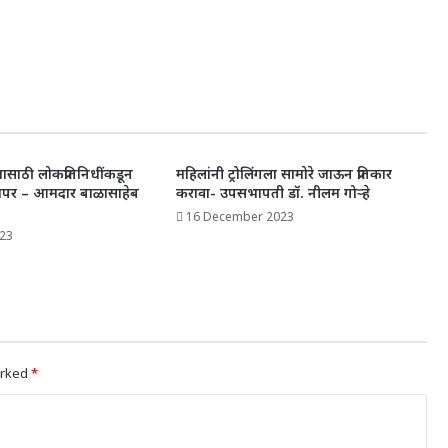
ण्यासाठी लोकप्रतिनिधींकडून
महिलांनी ट्रोलिंगला सामोरे जाऊन प्रतिकार
वापर – आमदार बाळासाहेब
करावा- उपसभापती डॉ. नीलम गोऱ्हे
16 December 2023
23
arked
*