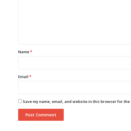
m
m
e
n
t
*
Name
*
Email
*
Save my name, email, and website in this browser for the