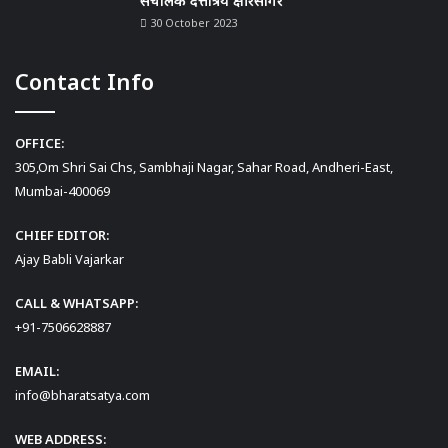
संचालक दत्तात्रय क्षीरसागर
30 October 2023
Contact Info
OFFICE:
305,Om Shri Sai Chs, Sambhaji Nagar, Sahar Road, Andheri-East,
Mumbai-400069
CHIEF EDITOR:
Ajay Babli Vajarkar
CALL & WHATSAPP:
+91-7506628887
EMAIL:
info@bharatsatya.com
WEB ADDRESS: