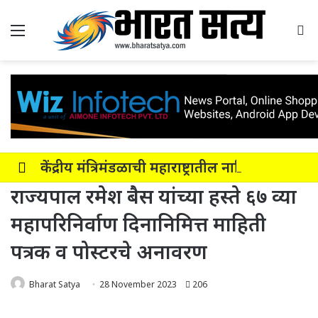
Menu
Se
केंद्रीय मंत्रिमंडळाची महाराष्ट्रातील नाशिक-सोलापूर-अक्कलकोट या सहा पदरी ग्रीनफील्ड कॉरिडॉरला मंजुरी
राज्यपाल रमेश बैस यांच्या हस्ते ६७ व्या
महापरिनिर्वाण दिनानिमित्त माहिती
पत्रक व पोस्टरचे अनावरण
Bharat Satya
28 November 2023
206