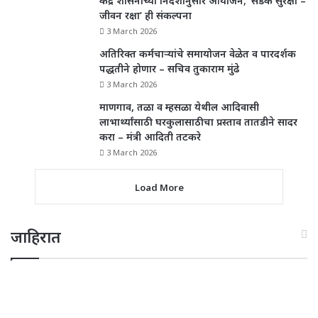
केंद्र शासनाच्या निर्देशानुसार आयोजन; ‘सडक सुरक्षा –
जीवन रक्षा’ ही संकल्पना
3 March 2026
अतिरिक्त कर्मचाऱ्यांचे समायोजन वेळेत व पारदर्शक
पद्धतीने होणार – सचिव तुकाराम मुंढे
3 March 2026
माणगाव, तळा व म्हसळा येथील आदिवासी
लाभार्थ्यांसाठी घरकुलासाठीचा प्रस्ताव तातडीने सादर
करा – मंत्री आदिती तटकरे
3 March 2026
Load More
जाहिरात