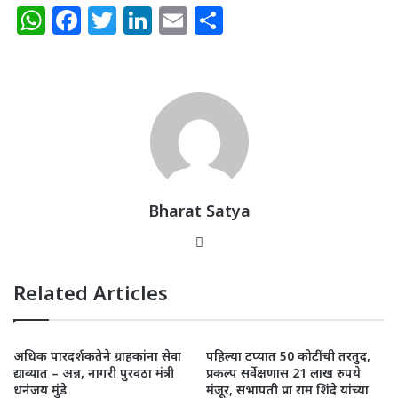
W
F
T
Li
E
S
h
a
w
n
m
h
at
c
itt
k
ai
ar
s
e
e
e
l
e
A
b
r
dI
p
o
n
p
o
k
Bharat Satya
Website
Related Articles
अधिक पारदर्शकतेने ग्राहकांना सेवा
पहिल्या टप्यात 50 कोटींची तरतुद,
द्याव्यात – अन्न, नागरी पुरवठा मंत्री
प्रकल्प सर्वेक्षणास 21 लाख रुपये
धनंजय मुंडे
मंजूर, सभापती प्रा राम शिंदे यांच्या