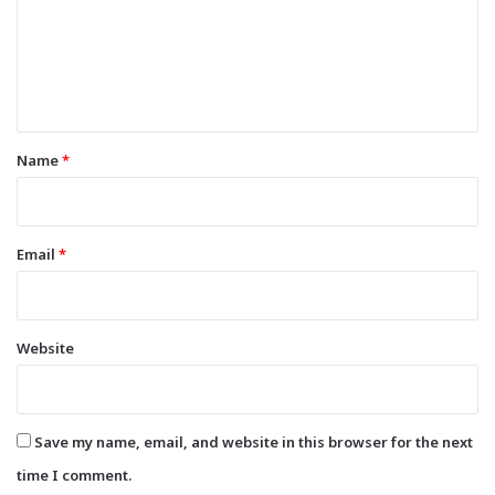
m
e
n
t
*
Name
*
Email
*
Website
Save my name, email, and website in this browser for the next
time I comment.