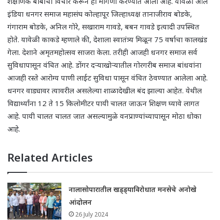
शैक्षणिक बाबींचा विचार करून ही मागणी करण्यात आली आहे. यावेळी ऑल
इंडिया धनगर समाज महासंघ कोल्हापूर जिल्हाध्यक्ष तानाजीराव बोडके,
गंगाराम बोडके, अनिल गोरे, सखाराम गावडे, बबन गावडे इत्यादी उपस्थित
होते. यावेळी काकडे म्हणाले की, देशाला स्वातंत्र्य मिळून 75 वर्षाचा कालखंड
गेला. देशाने अमृतमहोत्सव साजरा केला. तरीही आजही धनगर समाज सर्व
सुविधापासून वंचित आहे. डोंगर दऱ्याखोऱ्यातील गोरगरीब समाज बांधवांना
आजही रस्ते आरोग्य पाणी लाईट सुविधा पासून वंचित ठेवण्यात आलेला आहे.
धनगर वाड्यावर त्यावरील असलेल्या शाळादेखील बंद झाल्या आहेत. येथील
विद्यार्थ्यांना 12 ते 15 किलोमीटर पायी चालत जाऊन शिक्षण घ्यावे लागत
आहे. पायी चालत चालत जात असल्यामुळे वनप्राण्यांच्यापासून मोठा धोका
आहे.
Related Articles
नालासोपारातील खड्ड्याविरोधात मनसेचे अनोखे
आंदोलन
26 July 2024