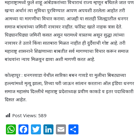
महाराष्ट्रामध्ये फुले शाहू आंबेडकरांच्या विचाराचं राज्य म्हणून बघितले जात पण
खऱ्या अर्थानं त्या सुविधा पुरविण्यात आपण अपयशी ठरलेला आहोत तरी
आमच्या या मागणीचा विचार करावा. आजही या सातही जिल्ह्यातील धनगर
समाज बांधवांच्या जमिनी नावावर नाहीत. फॉरेस्ट खाते नाहक त्रास देते.
पिढ्यानपिढ्या जमिनी कसत असून घरामध्ये वास्तव्य असून सुद्धा त्यांच्या
नावावर ते उतारे किंवा सातबारा मिळत नाहीत ही दुर्दैवाची गोष्ट आहे. तरी
महाराष्ट्र शासनाने शिक्षणाच्या बाबतीत सर्व मागण्याचा विचार करून समाज
बांधवांना न्याय मिळवून द्यावा अशी मागणी करत आहे.
कोल्हापूर : धनगरवाडा येथील सारिका बबन गावडे या मुलीचा बिबट्याच्या
हल्ल्यांमध्ये मृत्यू झाला, तिच्या घरी जाऊन सांत्वन करताना ऑल इंडिया धनगर
समाज महासंघ दिल्लीचे महाराष्ट्र प्रदेशाध्यक्ष प्रवीण काकडे व इतर पदाधिकारी
दिसत आहेत.
Post Views:
589
W
F
T
Li
E
S
h
a
w
n
m
h