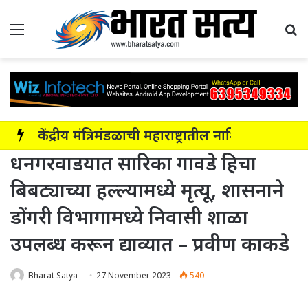
Menu
Se
केंद्रीय मंत्रिमंडळाची महाराष्ट्रातील नाशिक-सोलापूर-अक्कलकोट या सहा पदरी ग्रीनफील्ड कॉरिडॉरला मंजुरी
धनगरवाडयात सारिका गावडे हिचा
बिबट्याच्या हल्ल्यामध्ये मृत्यू, शासनाने
डोंगरी विभागामध्ये निवासी शाळा
उपलब्ध करून द्याव्यात – प्रवीण काकडे
Bharat Satya
27 November 2023
540