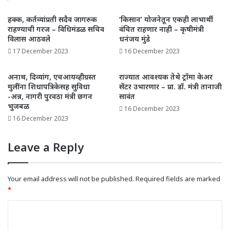
हक्क, कर्तव्यांप्रती सदैव जागरुक
‘किसान’ योजनेतून एकही लाभार्थी
राहण्याची गरज – विधिमंडळ सचिव
वंचित राहणार नाही – कृषीमंत्री
विलास आठवले
धनंजय मुंडे
17 December 2023
16 December 2023
अनाथ, दिव्यांग, एचआयव्हीग्रस्त
राज्यात आवश्यक तेथे ट्रॉमा केअर
मुलींना शिधापत्रिकेसह सुविधा
सेंटर उभारणार – प्रा. डॉ. मंत्री तानाजी
-अन्न, नागरी पुरवठा मंत्री छगन
सावंत
भुजबळ
16 December 2023
16 December 2023
Leave a Reply
Your email address will not be published.
Required fields are marked
*
C
o