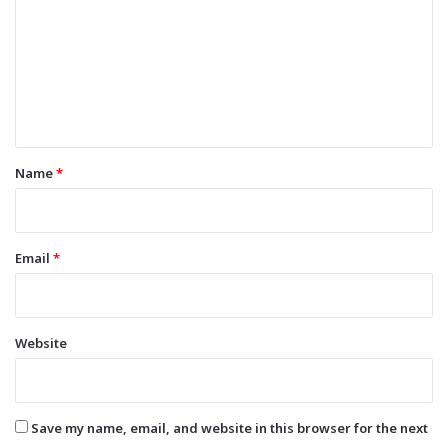
m
m
e
n
t
*
Name
*
Email
*
Website
Save my name, email, and website in this browser for the next