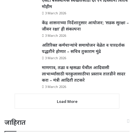
एसटी बसस्थानक स्वच्छतेसाठी दर १५ दिवसांनी विशेष
मोहीम
3 March 2026
केंद्र शासनाच्या निर्देशानुसार आयोजन; ‘सडक सुरक्षा –
जीवन रक्षा’ ही संकल्पना
3 March 2026
अतिरिक्त कर्मचाऱ्यांचे समायोजन वेळेत व पारदर्शक
पद्धतीने होणार – सचिव तुकाराम मुंढे
3 March 2026
माणगाव, तळा व म्हसळा येथील आदिवासी
लाभार्थ्यांसाठी घरकुलासाठीचा प्रस्ताव तातडीने सादर
करा – मंत्री आदिती तटकरे
3 March 2026
Load More
जाहिरात