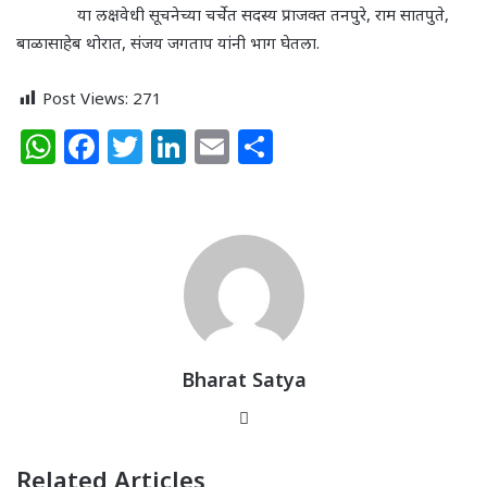
या लक्षवेधी सूचनेच्या चर्चेत सदस्य प्राजक्त तनपुरे
,
राम सातपुते
,
बाळासाहेब थोरात
,
संजय जगताप यांनी भाग घेतला.
Post Views:
271
W
F
T
Li
E
S
h
a
w
n
m
h
at
c
itt
k
ai
ar
s
e
e
e
l
e
A
b
r
dI
p
o
n
p
o
k
Bharat Satya
Website
Related Articles