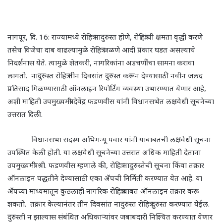
नागपूर
,
दि. 16: राज्यामध्ये रोहित्र नादुरुस्त होणे
,
रोहित्रांची क्षमता वृद्धी करणे
तसेच विजेचा दाब वाढल्यामुळे रोहित्र जळणे आदी प्रकार घडत असल्याचे
निदर्शनास येते. त्यामुळे शेतकरी
,
नागरिकांना अडचणींचा सामना करावा
लागतो. नादुरुस्त रोहित्र तीन दिवसांत दुरुस्त करून देण्यासाठी नवीन जलद
प्रतिसाद मिळण्यासाठी ऑनलाइन रिपोर्टिंग व्यवस्था उभारण्यात येणार आहे
,
अशी माहिती उपमुख्यमंत्री देवेंद्र फडणवीस यांनी विधानसभेत लक्षवेधी सूचनेच्या
उत्तरात दिली.
विधानसभा सदस्य अभिमन्यू पवार यांनी याबाबतची लक्षवेधी सूचना
उपस्थित केली होती. या लक्षवेधी सूचनेच्या उत्तरात अधिक माहिती देताना
उपमुख्यमंत्री श्री. फडणवीस म्हणाले की
,
रोहित्र नादुरुस्तेची सूचना किंवा तक्रार
ऑनलाइन पद्धतीने देण्यासाठी एका ॲपची निर्मिती करण्यात येत आहे. या
ॲपच्या माध्यमातून कुठलाही नागरिक रोहित्राबाबत ऑनलाइन तक्रार करू
शकतो. तक्रार केल्यानंतर तीन दिवसांत नादुरुस्त रोहित्र दुरुस्त करण्यात येईल.
दुरुस्ती न झाल्यास संबंधित अधिकाऱ्यांवर जबाबदारी निश्चित करण्यात येणार