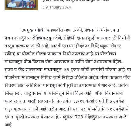
9 January 2024
उपमुख्यमंत्री श्री. फडणवीस म्हणाले की
,
प्रथमच अर्थसंकल्पात
प्रथमच नादुरुस्त रोहित्र बदलवून देणे
,
रोहित्रांची क्षमता वृद्धी करण्यासाठी निधीची
तरतूद करण्यात आली आहे. आर.डी.एस.एस (रेव्हॅम्पड डिस्ट्रिब्यूशन सेक्टर
स्कीम) या योजनेत मोठ्या प्रमाणात निधी उपलब्ध आहे. या योजनेच्या
माध्यमातून वीज वितरण यंत्रणा अद्ययावत व नवीन यंत्रणा उभारण्यात येईल.
राज्य व केंद्र शासनाच्या
माध्यमातून 39 हजार कोटी रुपयांची योजना आहे. या
योजनेच्या माध्यमातून विविध कामे निविदा प्रक्रियेत आहेत. ये
त्या काळात वीज
वितरण क्षेत्रात अतिरिक्त पायाभूत सोयीसुविधा उभारण्यात येणार आहे . प्रत्येक
जिल्ह्याला
,
तालुक्याला या योजनेतून निधी दिला आहे. औसा विधानसभा
मतदारसंघात आरडीएसएस योजनेअंतर्गत ३३/११ केव्ही क्षमतेची ७ उपकेंद्र
मंजूर करण्यात आली आहे. तसेच आर. डी. एस. एस योजनेंतर्गत ११ उपकेंद्राचे
क्षमता वृध्दी करण्यात येणार आहे.
नादुरुस्त 723 रोहित्र
दुरुस्त करण्यात आले
आहे.