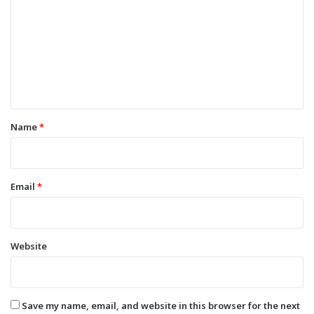
m
m
e
n
t
*
Name
*
Email
*
Website
Save my name, email, and website in this browser for the next