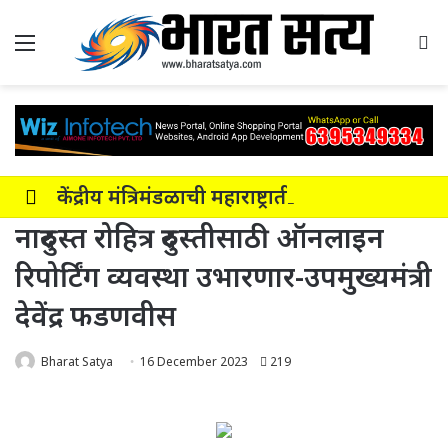
Menu
Se
केंद्रीय मंत्रिमंडळाची महाराष्ट्रातील नाशिक-सोलापूर-अक्कलकोट या सहा पदरी ग्रीनफील्ड कॉरिडॉरला मंजुरी
नादुरुस्त रोहित्र दुरुस्तीसाठी ऑनलाइन
रिपोर्टिंग व्यवस्था उभारणार-उपमुख्यमंत्री
देवेंद्र फडणवीस
Bharat Satya
16 December 2023
219