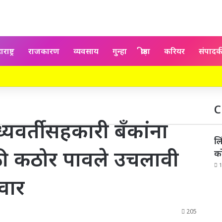
राष्ट्र
राजकारण
व्यवसाय
गुन्हा
क्रीड़ा
करियर
संपाद
C
वर्ती सहकारी बँकांना
लि
ठी कठोर पावले उचलावी
को
1
वार
205