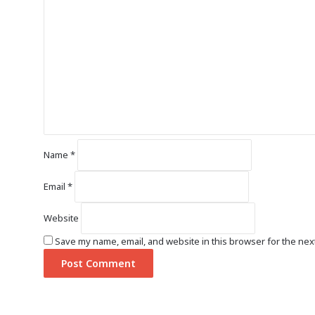
o
m
m
e
n
t
*
Name
*
Email
*
Website
Save my name, email, and website in this browser for the nex