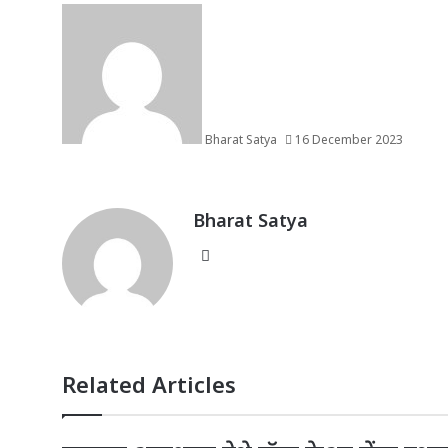
s
e
e
e
l
e
A
b
r
dI
p
o
n
p
o
k
Bharat Satya
16 December 2023
Bharat Satya
Website
Related Articles