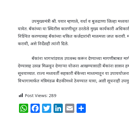
उपमुख्यमंत्री श्री. पवार म्हणाले
,
वर्धा व बुलढाणा जिल्हा मध्यव
यावेत. बँकांच्या या स्थितीस कारणीभूत ठरलेले मुख्य कार्यकारी अधिक
निश्चित करण्यासह बँकांच्या थकित कर्जदारांची मालमत्ता जप्त करावी. माल
करावी
,
असे निर्देशही त्यांनी दिले.
बँकांना भागभांडवल उपलब्ध करून देण्याच्या मागणीबाबत मार्गदर्
देण्यासह उत्पन्न मिळवून देणाऱ्या योजना आखण्यासाठी बँकांना शासन 
सूचवाव्यात. राज्य मध्यवर्ती सहकारी बँकेच्या माध्यमातून या उपाययोज
विभागामार्फत मंत्रिमंडळ बैठकीमध्ये ठेवण्यात यावा
,
अशी सूचनाही उपमुख्य
Post Views:
289
W
F
T
Li
E
S
h
a
w
n
m
h
at
c
itt
k
ai
ar