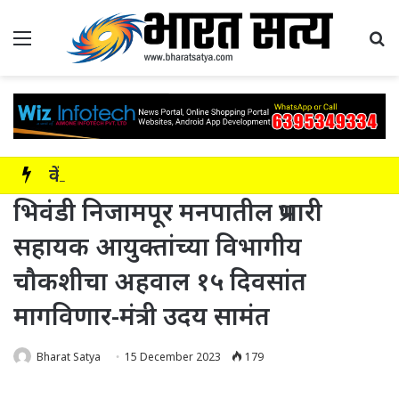
Menu
Se
केंद्र शासनाच्या निर्देशानुसार आयोजन; ‘सडक सुरक्षा – जीवन रक्षा’ ही संकल्पना
भिवंडी निजामपूर मनपातील प्रभारी
सहायक आयुक्तांच्या विभागीय
चौकशीचा अहवाल १५ दिवसांत
मागविणार-मंत्री उदय सामंत
Bharat Satya
15 December 2023
179