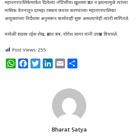
महानगरपालिकेमार्फत दिलेल्या नोटिसीचा खुलासा प्राप्त न झाल्यामुळे त्यांच्या
मासिक वेतनातून दरमहा रक्कम कपात करण्याच्या महानगरपालिका
आयुक्तांच्या निर्देशास अनुसरून कार्यवाही सुरू असल्याचेही त्यांनी सांगितले.
यावेळी सदस्य रईस शेख, प्रशांत बंब, योगेश सागर यांनी उपप्रश्न विचारले.
Post Views:
255
W
F
T
Li
E
S
h
a
w
n
m
h
at
c
itt
k
ai
ar
s
e
e
e
l
e
A
b
r
dI
p
o
n
p
o
k
Bharat Satya