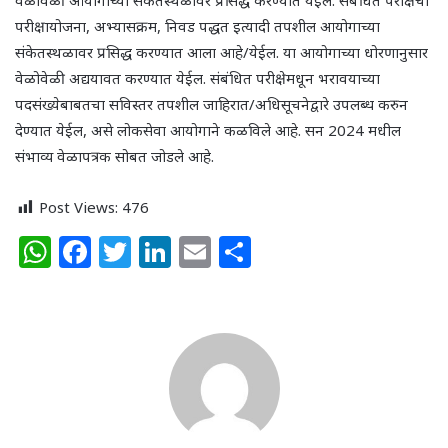
परीक्षायोजना, अभ्यासक्रम, निवड पद्धत इत्यादी तपशील आयोगाच्या
संकेतस्थळावर प्रसिद्ध करण्यात आला आहे/येईल. या आयोगाच्या धोरणानुसार
वेळोवेळी अद्ययावत करण्यात येईल. संबंधित परीक्षेमधून भरावयाच्या
पदसंख्येबाबतचा सविस्तर तपशील जाहिरात/अधिसूचनेद्वारे उपलब्ध करुन
देण्यात येईल, असे लोकसेवा आयोगाने कळविले आहे. सन 2024 मधील
संभाव्य वेळापत्रक सोबत जोडले आहे.
Post Views:
476
W
F
T
Li
E
S
h
a
w
n
m
h
at
c
itt
k
ai
ar
s
e
e
e
l
e
A
b
r
dI
p
o
n
p
o