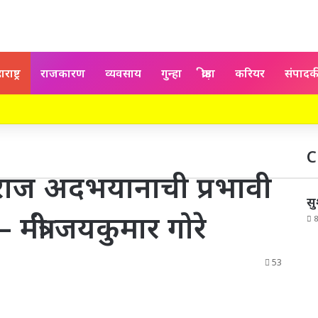
राष्ट्र
राजकारण
व्यवसाय
गुन्हा
क्रीड़ा
करियर
संपाद
C
ायतराज अदभयानाची प्रभावी
सु
ंत्री जयकुमार गोरे
53