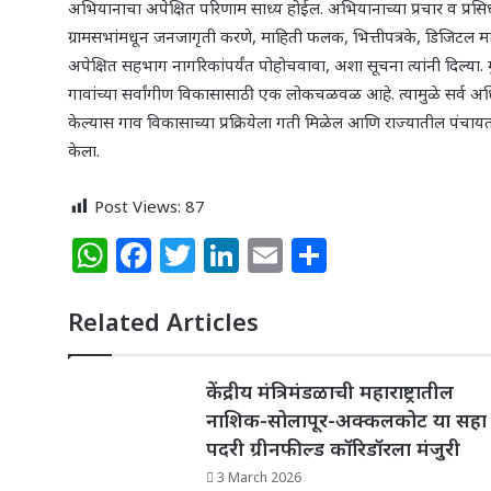
अभियानाचा अपेक्षित परिणाम साध्य होईल. अभियानाच्या प्रचार व प्रसि
ग्रामसभांमधून जनजागृती करणे, माहिती फलक, भित्तीपत्रके, डिजिटल माध
अपेक्षित सहभाग नागरिकांपर्यंत पोहोचवावा, अशा सूचना त्यांनी दिल्या
गावांच्या सर्वांगीण विकासासाठी एक लोकचळवळ आहे. त्यामुळे सर्व अधि
केल्यास गाव विकासाच्या प्रक्रियेला गती मिळेल आणि राज्यातील पंचायतर
केला.
Post Views:
87
W
F
T
Li
E
S
h
a
w
n
m
h
at
c
itt
k
ai
ar
Related Articles
s
e
e
e
l
e
A
b
r
dI
केंद्रीय मंत्रिमंडळाची महाराष्ट्रातील
p
o
नाशिक-सोलापूर-अक्कलकोट या सहा
n
पदरी ग्रीनफील्ड कॉरिडॉरला मंजुरी
p
o
3 March 2026