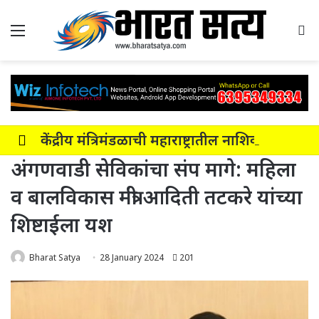
Menu
Se
केंद्रीय मंत्रिमंडळाची महाराष्ट्रातील नाशिक-सोलापूर-अक्कलकोट या सहा पदरी ग्रीनफील्ड कॉरिडॉरला मंजुरी
अंगणवाडी सेविकांचा संप मागे: महिला
व बालविकास मंत्री आदिती तटकरे यांच्या
शिष्टाईला यश
Bharat Satya
28 January 2024
201