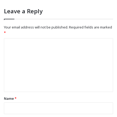
Leave a Reply
Your email address will not be published.
Required fields are marked
*
C
o
m
m
e
n
t
*
Name
*