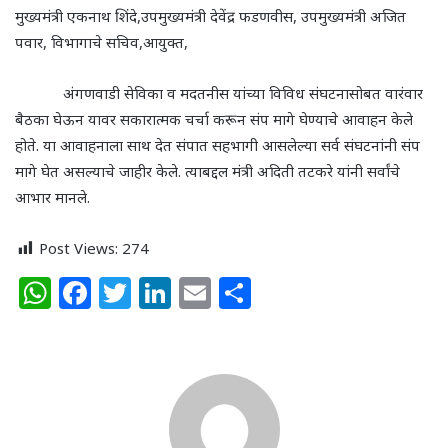
मुख्यमंत्री एकनाथ शिंदे,उपमुख्यमंत्री देवेंद्र फडणवीस, उपमुख्यमंत्री अजित
पवार, विभागाचे सचिव,आयुक्त,
अंगणवाडी सेविका व मदतनीस यांच्या विविध संघटनासोबत वारंवार
बैठका घेऊन यावर सकारात्मक चर्चा करून संप मागे घेण्याचे आवाहन केले
होते. या आवाहनाला साथ देत संपात सहभागी आसलेल्या सर्व संघटनांनी संप
मागे घेत असल्याचे जाहीर केले. त्याबद्दल मंत्री अदिती तटकरे यांनी सर्वांचे
आभार मानले.
Post Views:
274
W
F
T
Li
E
S
h
a
w
n
m
h
at
c
itt
k
ai
ar
s
e
e
e
l
e
A
b
r
dI