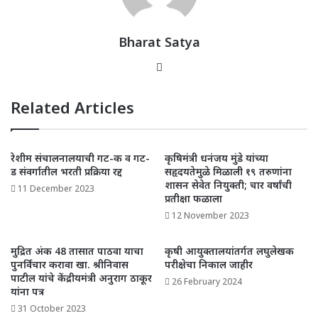
p
o
n
p
o
k
Bharat Satya
Website
Related Articles
रेशीम संचालनालयाची गट-क व गट-
कृषिमंत्री धनंजय मुंडे यांच्या
ड संवर्गातील भरती प्रक्रिया रद्द
सहृदयतेमुळे मिळाली १९ तरुणांना
शासन सेवेत नियुक्ती; चार वर्षांची
11 December 2023
प्रतीक्षा फळाला
12 November 2023
मुद्रित अंक 48 तासात पाठवा याचा
कृषी आयुक्तालयांतर्गत लघुलेखक
पुनर्विचार करावा खा. श्रीनिवास
परीक्षेचा निकाल जाहीर
पाटील यांचे केंद्रीयमंत्री अनुराग ठाकूर
26 February 2024
यांना पत्र
31 October 2023