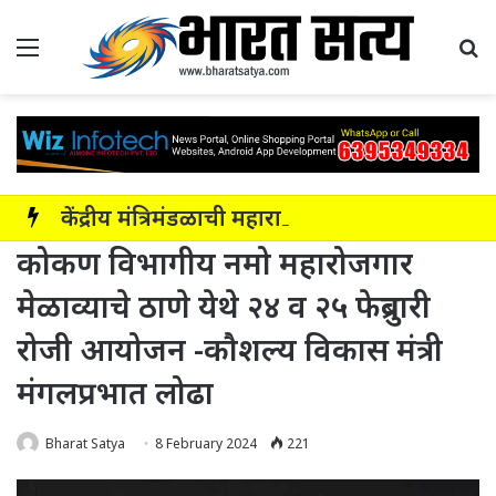
Menu
Se
केंद्रीय मंत्रिमंडळाची महाराष्ट्रातील नाशिक-सोलापूर-अक्कलकोट या सहा पदरी ग्रीनफील्ड कॉरिडॉरला मंजुरी
कोकण विभागीय नमो महारोजगार
मेळाव्याचे ठाणे येथे २४ व २५ फेब्रुवारी
रोजी आयोजन -कौशल्य विकास मंत्री
मंगलप्रभात लोढा
Bharat Satya
8 February 2024
221