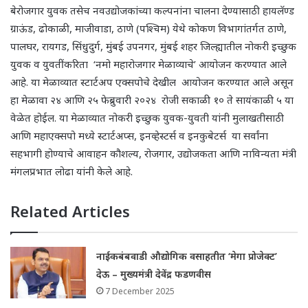
बेरोजगार युवक तसेच नवउद्योजकांच्या कल्पनांना चालना देण्यासाठी हायलॅण्ड
ग्राऊंड, ढोकाळी, माजीवाडा, ठाणे (पश्चिम) येथे कोकण विभागांतर्गत ठाणे,
पालघर, रायगड, सिंधुदुर्ग, मुंबई उपनगर, मुंबई शहर जिल्ह्यातील नोकरी इच्छुक
युवक व युवतींकरिता ‘नमो महारोजगार मेळाव्याचे’ आयोजन करण्यात आले
आहे. या मेळाव्यात स्टार्टअप एक्सपोचे देखील आयोजन करण्यात आले असून
हा मेळावा २४ आणि २५ फेब्रुवारी २०२४ रोजी सकाळी १० ते सायंकाळी ५ या
वेळेत होईल. या मेळाव्यात नोकरी इच्छुक युवक-युवती यांनी मुलाखतीसाठी
आणि महाएक्सपो मध्ये स्टार्टअप्स, इनव्हेस्टर्स व इनकुबेटर्स या सर्वांना
सहभागी होण्याचे आवाहन कौशल्य, रोजगार, उद्योजकता आणि नाविन्यता मंत्री
मंगलप्रभात लोढा यांनी केले आहे.
Related Articles
नाईकबंबवाडी औद्योगिक वसाहतीत ‘मेगा प्रोजेक्ट’
देऊ – मुख्यमंत्री देवेंद्र फडणवीस
7 December 2025