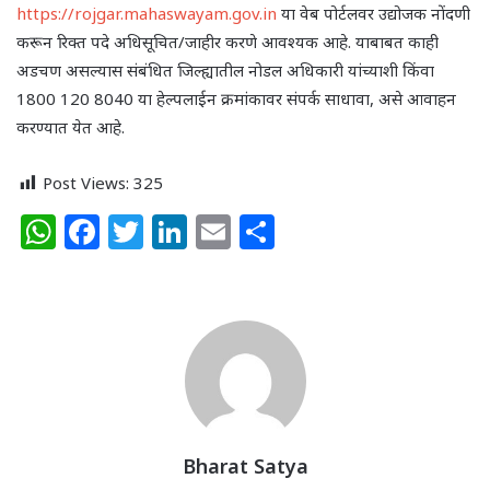
https://rojgar.mahaswayam.gov.in
या वेब पोर्टलवर उद्योजक नोंदणी
करून रिक्त पदे अधिसूचित/जाहीर करणे आवश्यक आहे. याबाबत काही
अडचण असल्यास संबंधित जिल्ह्यातील नोडल अधिकारी यांच्याशी किंवा
1800 120 8040 या हेल्पलाईन क्रमांकावर संपर्क साधावा, असे आवाहन
करण्यात येत आहे.
Post Views:
325
W
F
T
Li
E
S
h
a
w
n
m
h
at
c
itt
k
ai
ar
s
e
e
e
l
e
A
b
r
dI
p
o
n
p
o
k
Bharat Satya