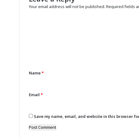
Your email address will not be published.
Required fields 
C
o
m
m
e
n
Name
*
t
*
Email
*
Save my name, email, and website in this browser fo