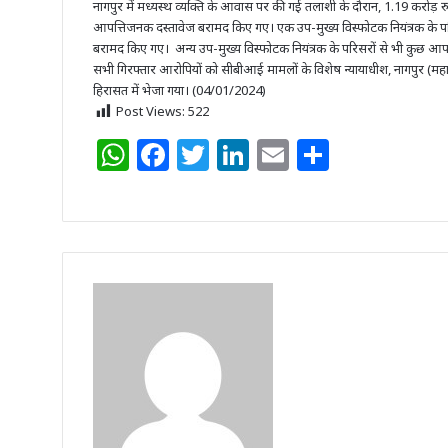
नागपुर में मध्यस्थ व्यक्ति के आवास पर की गई तलाशी के दौरान, 1.19 करोड़ र
आपत्तिजनक दस्तावेज बरामद किए गए। एक उप-मुख्य विस्फोटक नियंत्रक के प
बरामद किए गए। अन्य उप-मुख्य विस्फोटक नियंत्रक के परिसरों से भी कुछ आ
सभी गिरफ्तार आरोपियों को सीबीआई मामलों के विशेष न्यायाधीश, नागपुर (महारा
हिरासत में भेजा गया। (04/01/2024)
Post Views:
522
W
F
T
Li
E
S
h
a
w
n
m
h
at
c
itt
k
ai
ar
s
e
e
e
l
e
A
b
r
dI
p
o
n
p
o
k