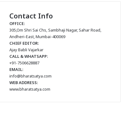
Contact Info
OFFICE:
305,Om Shri Sai Chs, Sambhaji Nagar, Sahar Road,
Andheri-East, Mumbai-400069
CHIEF EDITOR:
Ajay Babli Vajarkar
CALL & WHATSAPP:
+91-7506628887
EMAIL:
info@bharatsatya.com
WEB ADDRESS:
www.bharatsatya.com