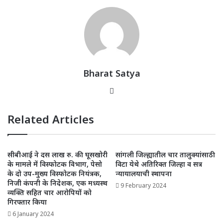
s
e
e
e
l
e
A
b
r
dI
p
o
n
p
o
k
Bharat Satya
Website
Related Articles
सीबीआई ने दस लाख रु. की घूसखोरी
सांगली जिल्ह्यातील चार तालुक्यांसाठी
के मामले में विस्फोटक विभाग, पेसो
विटा येथे अतिरिक्त जिल्हा व सत्र
के दो उप-मुख्य विस्फोटक नियंत्रक,
न्यायालयाची स्थापना
निजी कंपनी के निदेशक, एक मध्यस्थ
9 February 2024
व्यक्ति सहित चार आरोपियों को
गिरफ्तार किया
6 January 2024