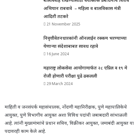
बालविवाह रोखण्यासाठी वैयक्तिक प्रबोधनाचे विशेष
अभियान राबवावे – महिला व बालविकास मंत्री
आदिती तटकरे
21 November 2025
निवृत्तीवेतनधारकांनी ऑनलाईन रक्कम भरण्याच्या
येणाऱ्या संदेशाबाबत सावध रहावे
16 June 2024
महाराष्ट्र लोकसेवा आयोगामार्फत २८ एप्रिल व १९ मे
रोजी होणारी परीक्षा पुढे ढकलली
29 March 2024
माहिती व जनसंपर्क महासंचालक, नोंदणी महानिरीक्षक, पुणे महापालिकेचे
आयुक्त, पुणे विभागीय आयुक्त अशा विविध पदांची जबाबदारी सांभाळली
आहे. त्यांनी मुख्यमंत्र्यांचे प्रधान सचिव, विक्रीकर आयुक्त, जमाबंदी आयुक्त या
पदावरही काम केले आहे.