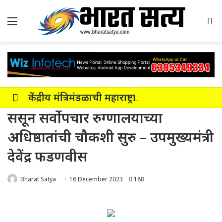
Menu
Se
केंद्रीय मंत्रिमंडळाची महाराष्ट्रातील नाशिक-सोलापूर-अक्कलकोट या सहा पदरी ग्रीनफील्ड कॉरिडॉरला मंजुरी
ससून सर्वोपचार रुग्णालयाच्या
अधिष्ठातांची चौकशी सुरु – उपमुख्यमंत्री
देवेंद्र फडणवीस
Bharat Satya
16 December 2023
188