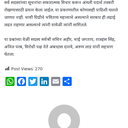
सर्व सदस्यांच्या सूचनांचा सकारात्मक विचार करून अंमली पदार्थ तस्करी
रोखण्यासाठी प्रयत्न केला जाईल. या प्रकरणातील कोणासही पाठिशी घातले
जाणार नाही. भावी पिढीचे भवितव्य महत्त्वाचे असल्याने सरकार ही लढाई
लढत राहणार असल्याचे त्यांनी यावेळी त्यांनी सांगितले.
या प्रश्नांच्या वेळी सदस्य सर्वश्री सचिन अहीर, भाई जगताप, राजहंस सिंह,
अनिल परब, विरोधी पक्ष नेते अंबादास दानवे, अरुण लाड यांनी सहभाग
घेतला.
Post Views:
270
W
F
T
Li
E
S
h
a
w
n
m
h
at
c
itt
k
ai
ar
s
e
e
e
l
e
A
b
r
dI
p
o
n