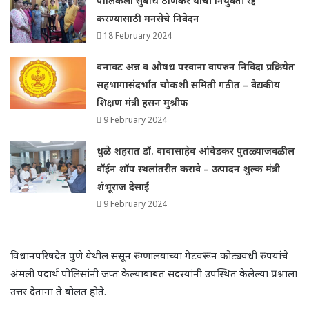
पालिकेला सुबोध ठाणेकर यांची नियुक्ती रद्द
करण्यासाठी मनसेचे निवेदन
18 February 2024
बनावट अन्न व औषध परवाना वापरुन निविदा प्रक्रियेत
सहभागासंदर्भात चौकशी समिती गठीत – वैद्यकीय
शिक्षण मंत्री हसन मुश्रीफ
9 February 2024
धुळे शहरात डॉ. बाबासाहेब आंबेडकर पुतळ्याजवळील
वॉईन शॉप स्थलांतरीत करावे – उत्पादन शुल्क मंत्री
शंभूराज देसाई
9 February 2024
विधानपरिषदेत पुणे येथील ससून रुग्णालयाच्या गेटवरून कोट्यवधी रुपयांचे
अंमली पदार्थ पोलिसांनी जप्त केल्याबाबत सदस्यांनी उपस्थित केलेल्या प्रश्नाला
उत्तर देताना ते बोलत होते.