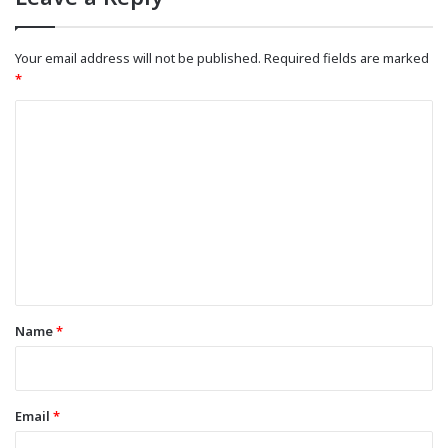
Your email address will not be published.
Required fields are marked
*
C
o
m
m
e
n
t
*
Name
*
Email
*