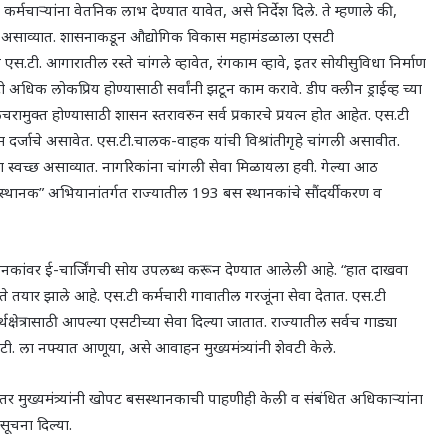
ी. कर्मचाऱ्यांना वेतनिक लाभ देण्यात यावेत
,
असे निर्देश दिले. ते म्हणाले की
,
धा असाव्यात. शासनाकडून औद्योगिक विकास महामंडळाला एसटी
स.टी. आगारातील रस्ते चांगले व्हावेत
,
रंगकाम व्हावे
,
इतर सोयीसुविधा निर्माण
िक लोकप्रिय होण्यासाठी सर्वांनी झटून काम करावे. डीप क्लीन ड्राईव्ह च्या
 कचरामुक्त होण्यासाठी शासन स्तरावरुन सर्व प्रकारचे प्रयत्न होत आहेत. एस.टी
्तम दर्जाचे असावेत. एस.टी.चालक-वाहक यांची विश्रांतीगृहे चांगली असावीत.
्या स्वच्छ असाव्यात. नागरिकांना चांगली सेवा मिळायला हवी. गेल्या आठ
 स्थानक
”
अभियानांतर्गत राज्यातील 193 बस स्थानकांचे सौंदर्यीकरण व
्थानकांवर ई-चार्जिंगची सोय उपलब्ध करून देण्यात आलेली आहे.
“
हात दाखवा
े तयार झाले आहे. एस.टी कर्मचारी गावातील गरजूंना सेवा देतात. एस.टी
्थक्षेत्रासाठी आपल्या एसटीच्या सेवा दिल्या जातात. राज्यातील सर्वच गाड्या
स.टी. ला नफ्यात आणूया
,
असे आवाहन मुख्यमंत्र्यांनी शेवटी केले.
र मुख्यमंत्र्यांनी खोपट बसस्थानकाची पाहणीही केली व संबंधित अधिकाऱ्यांना
ूचना दिल्या.