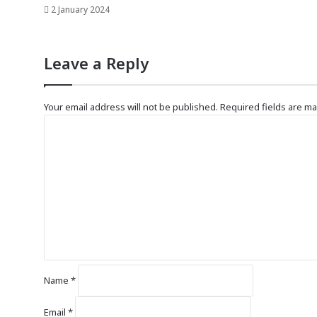
2 January 2024
Leave a Reply
Your email address will not be published.
Required fields are m
C
o
m
m
e
n
t
*
Name
*
Email
*