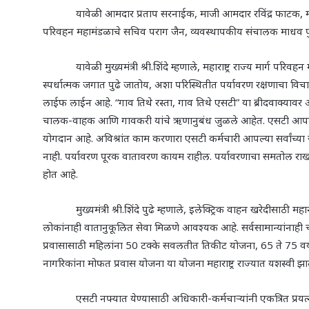
यावेळी आमदार प्रताप सरनाईक
,
माजी आमदार रविंद्र फाटक
,
परिवहन महामंडळाचे सचिव पराग जैन
,
व्यवस्थापकीय संचालक माधव प
यावेळी मुख्यमंत्री श्री.शिंदे म्हणाले
,
महाराष्ट्र राज्य मार्ग प
स्पर्धात्मक जगात पुढे जातोय
,
अशा परिस्थितीत पर्यावरण रक्षणाचा विचार
लाईफ लाईन आहे.
“
गाव तिथे रस्ता
,
गाव तिथे एसटी
”
या ब्रीदवाक्यावर
चालक-वाहक आणि गावकरी यांचे ऋणानुबंध जुळले आहेत. एसटी आपल्य
योगदान आहे. अविश्रांत काम करणारा एसटी कर्मचारी आपल्या सर्वांच्य
नाही. पर्यावरण पूरक वातावरण कायम राहील. पर्यावरणाचा समतोल राखला
होत आहे.
मुख्यमंत्री श्री.शिंदे पुढे म्हणाले
,
इलेक्ट्रिक वाहन खरेदीसाठी महा
लोकांनाही वातानुकूलित सेवा मिळणे आवश्यक आहे. सर्वसामान्यांनाही 
प्रवासासाठी महिलांना 50 टक्के सवलतीत तिकीट योजना
,
65 ते 75 व
नागरिकांना मोफत प्रवास योजना या योजना महाराष्ट्र राज्यात यशस्वी झा
एसटी नफ्यात येण्यासाठी अधिकारी-कर्मचाऱ्यांनी एकत्रित प्रयत