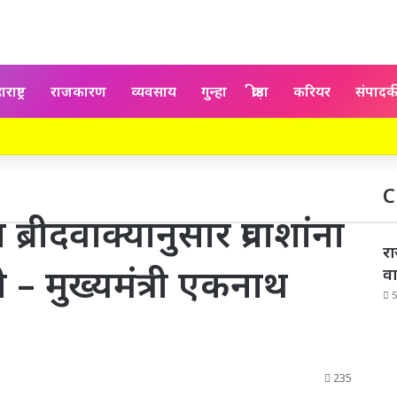
राष्ट्र
राजकारण
व्यवसाय
गुन्हा
क्रीड़ा
करियर
संपाद
C
ा ब्रीदवाक्यानुसार प्रवाशांना
रा
वी – मुख्यमंत्री एकनाथ
व
235