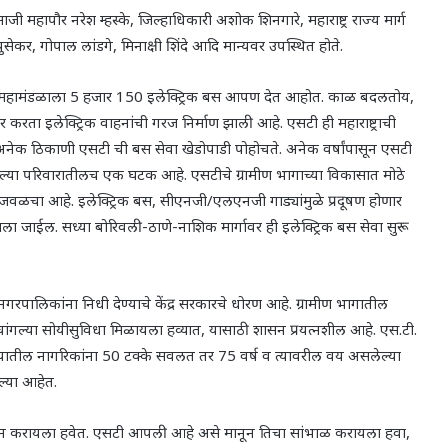
माजी महापौर नरेश म्हस्के
,
जिल्हाधिकारी अशोक शिनगारे
,
महाराष्ट्र राज्य मार्ग
ुसेकर
,
गोपाल लांडगे
,
मिनाक्षी शिंदे आदि मान्यवर उपस्थित होते.
रिवहन महामंडळाला 5 हजार 150 इलेक्ट्रिक बस आपण देत आहोत. काळ बदलतोय
,
 करता इलेक्ट्रिक वाहनांची गरज निर्माण झाली आहे. एसटी ही महाराष्ट्राची
 अनेक ठिकाणी एसटी ची बस सेवा खेडोपाडी पोहोचते. अनेक वर्षांपासून एसटी
ा परिवारातीलच एक घटक आहे. एसटीचे ग्रामीण भागाच्या विकासात मोठे
ा जवळचा आहे. इलेक्ट्रिक बस
,
सीएनजी/एलएनजी गाड्यांमुळे प्रदूषण होणार
 जाईल. सध्या बोरिवली-ठाणे-नाशिक मार्गावर ही इलेक्ट्रिक बस सेवा सुरू
नगरपालिकांना निधी देण्याचे केंद्र सरकारचे धोरण आहे. ग्रामीण भागातील
चांगल्या सोयीसुविधा मिळायला हव्यात
,
यासाठी शासन प्रयत्नशील आहे. एस.टी.
यातील नागरिकांना 50 टक्के सवलत तर 75 वर्ष व त्यावरील वय असलेल्या
ल्या आहेत.
्न करायला हवेत. एसटी आपली आहे असे मानून तिचा सांभाळ करायला हवा
,