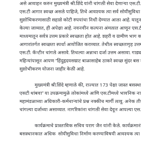
असे आवाहन करुन मुख्यमंत्री श्री.शिंदे यांनी चांगली सेवा देणाऱ्या एस.ट
एस.टी आगार स्वच्छ असले पाहिजे
,
तिथे आवश्यक त्या सर्व सोयीसुवि
सुशोभिकरणासाठी सहाशे कोटी रुपयांचा निधी देण्यात आला आहे. यातून ए
केल्या जाव्यात
,
ही अपेक्षा आहे. नवनवीन कल्पना अंमलात आणून एस.टी अध
माध्यमातून सर्वत्र उत्तम प्रकारे स्वच्छता होत आहे. शहरी व ग्रामीण भाग
आगारांतर्गत स्वच्छता स्पर्धा आयोजित कराव्यात. तेथील स्वच्छतागृह उत
एस.टी. कॅन्टीन चांगले असावे. तिथल्या अन्नाचा दर्जा उत्तम असावा. गाड
महिन्यांपासून आपण
“
हिंदुहृदयसम्राट बाळासाहेब ठाकरे स्वच्छ सुंदर बस
सुशोभीकरण योजना जाहीर केली आहे.
मुख्यमंत्री श्री.शिंदे म्हणाले की
,
राज्यात 173 पेक्षा जास्त बसस
एसटी थांबवा
”
या उपक्रमामुळे लोकांमध्ये आणि एस.टीमध्ये भावनिक नात
महामंडळाच्या अधिकारी-कर्मचाऱ्यांचे प्रश्न नक्कीच मार्गी लावू. अनेक तीर
चांगल्या दर्जाच्या असाव्यात. नागरिकांना चांगली सेवा देवून आपल्या ए
कार्यक्रमाचे प्रास्ताविक सचिव पराग जैन यांनी केले. कार्यक्रमानंत
बसस्थानकात अधिक सोयीसुविधा निर्माण करण्याविषयी आवश्यक त्या स