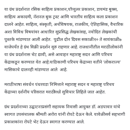
या ग्रंथ प्रदर्शनात रसिक साहित्य प्रकाशन,पॉप्युलर प्रकाशन, डायमंड बुक्स,
साहित्य अकादमी, नॅशनल बुक ट्रस्ट आणि भारतीय साहित्य कला प्रकाशन
दालने आहेत. साहित्य, संस्कृती, अर्थविषयक, राजकीय, ऐतिहासिक, वैचारिक
अशा विविध विषयांवर आधारित सुप्रसिद्ध लेखकांसह, नवोदित लेखकांची
पुस्तके मांडण्यात आली आहेत. पुढील दोन दिवस सकाळी १० ते सायंकाळी ७
वाजेपर्यंत हे ग्रंथ विक्री प्रदर्शन सुरु राहणार आहे. राजधानीतील मराठी लोकांनी
या ग्रंथ प्रदर्शनास भेट द्यावी, असे आवाहन महाराष्ट्र सदन आणि परिचय
केंद्राकडून करण्यात येत आहे.याठिकाणी परिचय केंद्राच्या वतीने ‘लोकराज्य’
मासिकाचे दालनही मांडण्यात आले आहे.
मराठी भाषा संवर्धन पंधरवडा निमित्ताने महाराष्ट्र सदन व महाराष्ट्र परिचय
केंद्राच्या दर्शनीय परिसरात मराठीमध्ये़ सुविचार लिहिले जात आहेत.
ग्रंथ प्रदर्शनाच्या उद्घाटनाप्रसंगी सहायक निवासी आयुक्त डॉ. अडपावार यांचे
स्वागत उपसंचालक श्रीमती अरोरा यांनी रोपटे देऊन केले. यावेळी सर्व सहभागी
प्रकाशकांना रोपटे भेट देऊन स्वागत करण्यात आले.