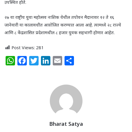
उपस्थित होते.
२७ वा राष्ट्रीय युवा महोत्सव नाशिक येथील तपोवन मैदानावर १२ ते १६
जानेवारी या कालावधीत आय़ोजित करण्यात आला आहे. त्यामध्ये २८ राज्ये
आणि ८ केंद्रशासित प्रदेशामधील ८ हजार युवक सहभागी होणार आहेत.
Post Views:
281
W
F
T
Li
E
S
h
a
w
n
m
h
at
c
itt
k
ai
ar
s
e
e
e
l
e
A
b
r
dI
p
o
n
p
o
k
Bharat Satya