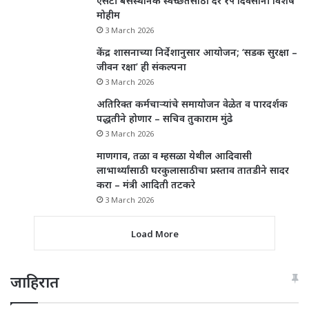
एसटी बसस्थानक स्वच्छतेसाठी दर १५ दिवसांनी विशेष
मोहीम
3 March 2026
केंद्र शासनाच्या निर्देशानुसार आयोजन; ‘सडक सुरक्षा –
जीवन रक्षा’ ही संकल्पना
3 March 2026
अतिरिक्त कर्मचाऱ्यांचे समायोजन वेळेत व पारदर्शक
पद्धतीने होणार – सचिव तुकाराम मुंढे
3 March 2026
माणगाव, तळा व म्हसळा येथील आदिवासी
लाभार्थ्यांसाठी घरकुलासाठीचा प्रस्ताव तातडीने सादर
करा – मंत्री आदिती तटकरे
3 March 2026
Load More
जाहिरात