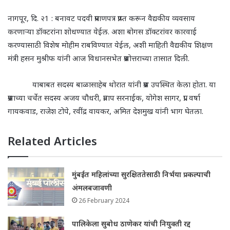
नागपूर
,
दि. २1 : बनावट पदवी प्रमाणपत्र प्राप्त करून वैद्यकीय व्यवसाय
करणाऱ्या डॉक्टरांना शोधण्यात येईल.
अशा बोगस डॉक्टरांवर कारवाई
करण्यासाठी
विशेष मोहीम राबविण्यात येईल
,
अशी माहिती वैद्यकीय शिक्षण
मंत्री हसन मुश्रीफ यांनी आज विधानसभेत प्रश्नोत्तराच्या तासात दिली.
याबाबत सदस्य बाळासाहेब थोरात यांनी प्रश्न उपस्थित केला होता. या
प्रश्नाच्या चर्चेत सदस्य अजय चौधरी
,
प्रताप सरनाईक
,
योगेश सागर
,
प्रा. वर्षा
गायकवाड
,
राजेश टोपे
,
रवींद्र वायकर
,
अमित देशमुख यांनी भाग घेतला.
Related Articles
मुंबईत महिलांच्या सुरक्षिततेसाठी निर्भया प्रकल्पाची
अंमलबजावणी
26 February 2024
पालिकेला सुबोध ठाणेकर यांची नियुक्ती रद्द