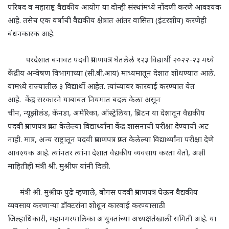
परिषद व महाराष्ट्र वैद्यकीय आयोग या दोन्ही संस्थांमध्ये नोंदणी करणे आवश्यक
आहे. तसेच एक वर्षाची वैद्यकीय क्षेत्रात आंतर वासिता (इंटरशीप) करणेही
बंधनकारक आहे.
परदेशात बनावट पदवी प्रमाणपत्र घेतलेले १२३ विद्यार्थी २०२२-२३ मध्ये
केंद्रीय अन्वेषण विभागाच्या (सी.बी.आय) माध्यमातून देशात शोधण्यात आले.
यामध्ये राज्यातील ३ विद्यार्थी आहेत. त्यांच्यावर कारवाई करण्यात येत
आहे.
केंद्र सरकारने याबाबत नियमात बदल केला असून
चीन
,
न्यूझीलंड
,
कॅनडा
,
अमेरिका
,
ऑस्ट्रेलिया
,
ब्रिटन या देशातून वैद्यकीय
पदवी प्रमाणपत्र प्राप्त केलेल्या विद्यार्थ्यांना केंद्र शासनाची परीक्षा देण्याची अट
नाही. मात्र, अन्य राष्ट्रातून पदवी प्रमाणपत्र प्राप्त केलेल्या विद्यार्थ्यांना परीक्षा देणे
आवश्यक आहे. त्यांनतर त्यांना देशात वैद्यकीय व्यवसाय करता येतो
,
अशी
माहितीही मंत्री श्री. मुश्रीफ यांनी दिली.
मंत्री श्री. मुश्रीफ पुढे म्हणाले
,
बोगस पदवी प्रमाणपत्र घेऊन वैद्यकीय
व्यवसाय करणाऱ्या डॉक्टरांना शोधून कारवाई करण्यासाठी
जिल्हाधिकारी
,
महानगरपालिका आयुक्तांच्या अध्यक्षतेखाली समिती आहे. या