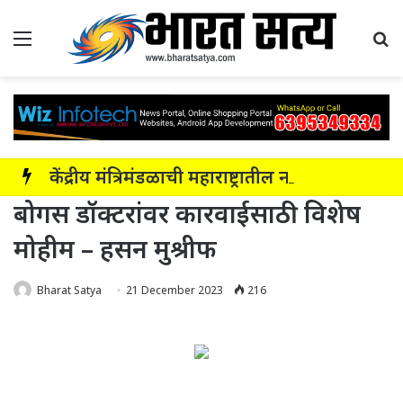
Menu
Se
केंद्रीय मंत्रिमंडळाची महाराष्ट्रातील नाशिक-सोलापूर-अक्कलकोट या सहा पदरी ग्रीनफील्ड कॉरिडॉरला मंजुरी
बोगस डॉक्टरांवर कारवाईसाठी विशेष
मोहीम – हसन मुश्रीफ
Bharat Satya
21 December 2023
216