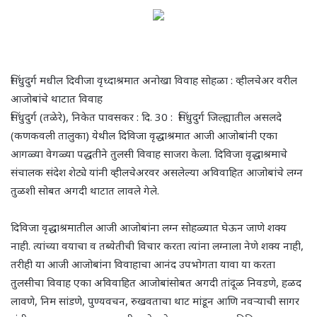
सिंधुदुर्ग मधील दिवीजा वृध्दाश्रमात अनोखा विवाह सोहळा : व्हीलचेअर वरील
आजोबांचे थाटात विवाह
सिंधुदुर्ग (तळेरे), निकेत पावसकर : दि. 30 : सिंधुदुर्ग जिल्ह्यातील असलदे
(कणकवली तालुका) येथील दिविजा वृद्धाश्रमात आजी आजोबांनी एका
आगळ्या वेगळ्या पद्धतीने तुलसी विवाह साजरा केला. दिविजा वृद्धाश्रमाचे
संचालक संदेश शेट्ये यांनी व्हीलचेअरवर असलेल्या अविवाहित आजोबांचे लग्न
तुळशी सोबत अगदी थाटात लावले गेले.
दिविजा वृद्धाश्रमातील आजी आजोबांना लग्न सोहळ्यात घेऊन जाणे शक्य
नाही. त्यांच्या वयाचा व तब्येतीची विचार करता त्यांना लग्नाला नेणे शक्य नाही,
तरीही या आजी आजोबांना विवाहाचा आनंद उपभोगता यावा या करता
तुलसीचा विवाह एका अविवाहित आजोबांसोबत अगदी तांदूळ निवडणे, हळद
लावणे, निम सांडणे, पुण्यवचन, रुखवताचा थाट मांडून आणि नवऱ्याची सागर