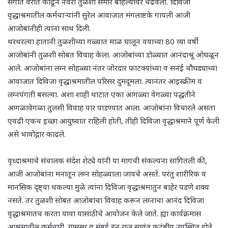
संगीत वरात काढून नवरा तुळशी समोर बोहल्यावर चढवला. दिविजा
वृद्धाश्रमातील कर्मचाऱ्यांनी सुरेल आवाजात मंगलाष्टके गायली आजी
आजोबांनीही त्यांना साथ दिली.
थरथरल्या हातानी तुळशीच्या गळ्यात माळ घालून वयाच्या 80 व्या वर्षी
आजोबांनी तुळशी सोबत विवाह केला. आजोबांच्या डोळ्यात आनंदाश्रू ओघळून
आले. आजोबांना लग्न सोहळ्या नंतर जोरदार फाटक्यांच्या व सनई चौघड्याच्या
आवाजात दिविजा वृद्धाश्रमातील परिसर दुमदूमला. त्यानंतर आइस्क्रीम व
लग्नपंगती बसल्या. अशा शाही थाटात एका आगळ्या वेगळ्या पद्धतीने
आगळावेगळा तुलसी विवाह पार पाडण्यात आला. आजोबांना विचारले असता
एवढी एकच इच्छा आयुष्यात राहिली होती, तीही दिविजा वृद्धाश्रमाने पूर्ण केली
असे भावोद्गार काढले.
वृध्दाश्रमाचे संचालक संदेश शेट्ये यांनी या मागची संकल्पना सांगितली की,
आजी आजोबांना मनातून लग्न सोहळ्याला जायचे असते. परंतु शारीरिक व
मानसिक दृष्ट्या थकल्या मुळे त्यांना दिविजा वृद्धाश्रमातुन बाहेर पडणे शक्य
नसते. तर तुळशी सोबत आजोबांचा विवाह करून लग्नाचा आनंद दिविजा
वृद्धाश्रमातच करता यावा यासाठीचे आयोजन केले जाते. ह्या कार्यक्रमास
आश्रमातील कर्मचारी, ग्रामस्थ व मुंबई हुन राजू सावंत कुटुंबीय उपस्थित होते.