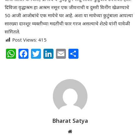
दिविजा वृद्धाश्रम हा आश्रम नसून एक जीवनाची व दुसरी विनींग खेळण्याचे
50 आजी आजोबांचे एक मायेचे घर आहे. अशा या मायेच्या कुटुंबाला आपल्या
सारख्या दानशूर व्यक्तीच्या मदतीची फार गरज असल्याचे शेट्ये यांनी यावेळी
सांगितले.
Post Views:
415
W
F
T
Li
E
S
h
a
w
n
m
h
at
c
itt
k
ai
ar
s
e
e
e
l
e
A
b
r
dI
p
o
n
p
o
k
Bharat Satya
Website