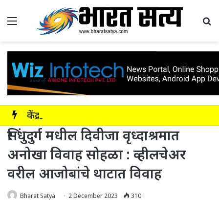
Menu
Se
केंद्र शासनाच्या निर्देशानुसार आयोजन; ‘सडक सुरक्षा – जीवन रक्षा’ ही संकल्पना
सिंधुदुर्ग मधील दिवीजा वृध्दाश्रमात
अनोखा विवाह सोहळा : व्हीलचेअर
वरील आजोबांचे थाटात विवाह
Bharat Satya
2 December 2023
310