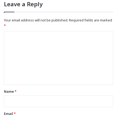
Leave a Reply
Your email address will not be published.
Required fields are marked
*
C
o
m
m
e
n
t
*
Name
*
Email
*