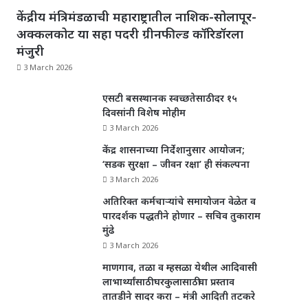
केंद्रीय मंत्रिमंडळाची महाराष्ट्रातील नाशिक-सोलापूर-
अक्कलकोट या सहा पदरी ग्रीनफील्ड कॉरिडॉरला
मंजुरी
3 March 2026
एसटी बसस्थानक स्वच्छतेसाठी दर १५
दिवसांनी विशेष मोहीम
3 March 2026
केंद्र शासनाच्या निर्देशानुसार आयोजन;
‘सडक सुरक्षा – जीवन रक्षा’ ही संकल्पना
3 March 2026
अतिरिक्त कर्मचाऱ्यांचे समायोजन वेळेत व
पारदर्शक पद्धतीने होणार – सचिव तुकाराम
मुंढे
3 March 2026
माणगाव, तळा व म्हसळा येथील आदिवासी
लाभार्थ्यांसाठी घरकुलासाठीचा प्रस्ताव
तातडीने सादर करा – मंत्री आदिती तटकरे