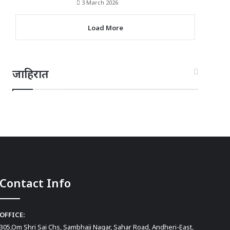
3 March 2026
Load More
जाहिरात
Contact Info
OFFICE:
305,Om Shri Sai Chs, Sambhaji Nagar, Sahar Road, Andheri-East,