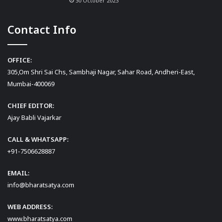
30 October 2023
Contact Info
OFFICE:
305,Om Shri Sai Chs, Sambhaji Nagar, Sahar Road, Andheri-East,
Mumbai-400069
CHIEF EDITOR:
Ajay Babli Vajarkar
CALL & WHATSAPP:
+91-7506628887
EMAIL:
info@bharatsatya.com
WEB ADDRESS:
www.bharatsatya.com