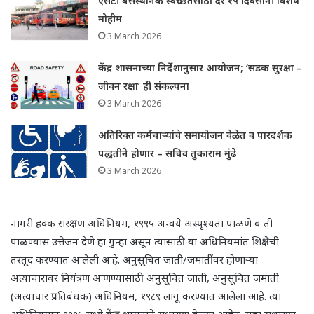
एसटी बसस्थानक स्वच्छतेसाठी दर १५ दिवसांनी विशेष
मोहीम
3 March 2026
केंद्र शासनाच्या निर्देशानुसार आयोजन; ‘सडक सुरक्षा –
जीवन रक्षा’ ही संकल्पना
3 March 2026
अतिरिक्त कर्मचाऱ्यांचे समायोजन वेळेत व पारदर्शक
पद्धतीने होणार – सचिव तुकाराम मुंढे
3 March 2026
नागरी हक्क संरक्षण अधिनियम, १९९५ अन्वये अस्पृश्यता पाळणे व ती
पाळण्यास उत्तेजन देणे हा गुन्हा असून त्यासाठी या अधिनियमांत शिक्षेची
तरतूद करण्यात आलेली आहे. अनुसूचित जाती/जमातींवर होणाऱ्या
अत्याचारावर नियंत्रण आणण्यासाठी अनुसूचित जाती, अनुसूचित जमाती
(अत्याचार प्रतिबंधक) अधिनियम, १९८९ लागू करण्यात आलेला आहे. त्या
अधिनियमात १९९५ मध्ये केंद्र शासनाने सुधारणा केल्या आहेत. सदर सुधारणा