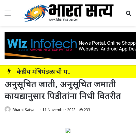
Menu
Se
केंद्रीय मंत्रिमंडळाची महाराष्ट्रातील नाशिक-सोलापूर-अक्कलकोट या सहा पदरी ग्रीनफील्ड कॉरिडॉरला मंजुरी
अनुसूचित जाती, अनुसूचित जमाती
कायद्यानुसार पिडीतांना निधी वितरीत
Bharat Satya
11 November 2023
233