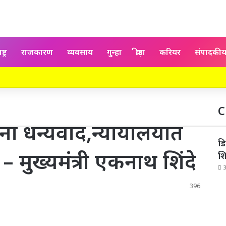
्ट्र
राजकारण
व्यवसाय
गुन्हा
क्रीड़ा
करियर
संपादकी
C
C
ंना धन्यवाद,न्यायालयात
डि
– मुख्यमंत्री एकनाथ शिंदे
श
396