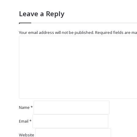
Leave a Reply
Your email address will not be published.
Required fields are m
C
o
m
m
e
n
t
*
Name
*
Email
*
Website