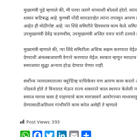
मुख्यमंत्री पुढे म्हणाले की, मी परवा जरांगे यांच्याशी बोललो होतो. त्
शासन कटिबद्ध आहे. कुणबी नोंदी सापडताहेत त्यांना तपासून आपण लगे
आहेत ही मोठी गोष्ट आहे. न्या शिंदे समितीने दिवसरात्र काम केले. सम
उपमुख्यमंत्री देवेंद्र फडणवीस, उपमुख्यमंत्री अजित पवार यांनी ठरवले 
मुख्यमंत्री म्हणाले की, न्या शिंदे समितीला अधिक सक्षम करण्यात येईल.
देण्याची अंमलबजावणी वेगाने करण्यात येईल. सरकार म्हणून मराठ
समाजावर सुद्धा अन्याय होऊ देण्यात येणार नाही.
सर्वोच्च न्यायालयातल्या क्युरेटिव्ह याचिकेवर पण आपण काम करतो आहोत
नोंदवले होते ते विचारात घेऊन राज्य शासनाने काल स्थापन केलेली 
समाज मागस कसा हे पाहण्याचे काम मागासवर्ग आयोगाच्या माध्यमात
देण्यासाठी अतिशय गांभीर्याने काम करेल असेही ते म्हणाले
Post Views:
393
W
F
T
Li
E
S