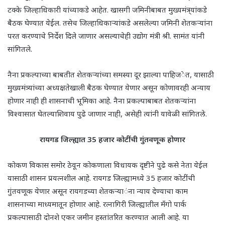
ट
क्के
जिल्हाधिकारी यांच्याकडे आहेत.
खा
स
गी जमिनीबाब
त
मुख्यमंत्र‌्
यांकडे
बैठक घेण्यात येईल.
तसेच जिल्हाधिकाऱ्यां
कडे असलेल्या जमिनी शेतकऱ्यांना
परत करण्याचे निर्देश दिले जाणार असल्याचेही उद्योग मंत्री श्री
.
सामंत यांनी
सांगितले.
नैना प्रकल्पाच्या बाबतीत शेतकऱ्यांच्या समस्या दूर झाल्या पाहिज
े
त
,
यासाठी
मुख्यमं
त्र्यांच्या
अध्यक्षतेखा
ली बैठक घेण्यात येणार असून
कोणावरही
अन्याय
होणार नाही ही शासनाची भूमिका आहे.
नैना प्रकल्पाबाबत शेतकऱ्यांना
विश्वासात घेतल्याशिवाय पुढे जाणार नाही
,
असेही त्यांनी यावे
ळी सांगितले.
रायगड जिल्ह्यात 35 हजार कोटींची गुंतवणूक होणार
कोकण विकास समोर
ठेवून
कोकणाला विधायक दृष्टीने पुढे कसे नेता येईल
यासाठी शासन प्रयत्नशील आहे. रायगड जिल्ह्यामध्ये 35 हजार कोटींची
गुंतवणूक येणार असून रायगडच्या शेतकऱ्या
ं
ना न्याय देण्याचा काम
शासनाच्या माध्यमातून होणार आहे. रत्नागिरी जिल्ह्यातील मँगो पार्क
प्रकल्पासाठी दोनशे एकर जमीन हस्तांतरित करण्यात आली आहे.
या