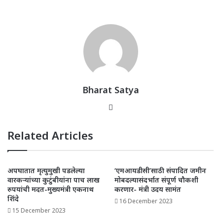
at
c
itt
k
ai
ar
s
e
e
e
l
e
A
b
r
dI
p
o
n
p
o
k
Bharat Satya
Website
Related Articles
अपघातात मृत्युमुखी पडलेल्या
‘एमआयडीसी’साठी संपादित जमीन
वारकऱ्यांच्या कुटुंबीयांना पाच लाख
मोबदल्यासंदर्भात संपूर्ण चौकशी
रुपयांची मदत-मुख्यमंत्री एकनाथ
करणार- मंत्री उदय सामंत
शिंदे
16 December 2023
15 December 2023