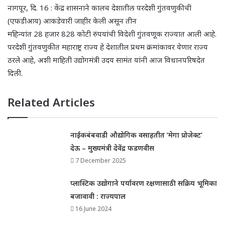
नागपूर
,
दि
.
16
:
केंद्र
शासनाने कालच
देशातील परदेशी गुंतवणुकीची
(
एफडीआय
) आकडेवारी जाहीर
के
ली असून तीन
महिन्यांत
28
हजार
828
कोटी
रुपयां
ची विदेशी गुंतवणूक राज्यात
आ
ली
आहे.
परदेशी गुंतवणुकीत
महाराष्ट्र राज्य हे देशातील प्रथम क्रमांकावर येणार राज्य
ठरले
आहे
,
अशी माहिती उद्योगमंत्री उदय सामंत यांनी आज विधानपरिषदेत
दिली.
Related Articles
नाईकबंबवाडी औद्योगिक वसाहतीत ‘मेगा प्रोजेक्ट’
देऊ – मुख्यमंत्री देवेंद्र फडणवीस
7 December 2025
प्लास्टिक उद्योगाने पर्यावरण रक्षणासाठी सक्रिय भूमिका
बजावावी : राज्यपाल
16 June 2024